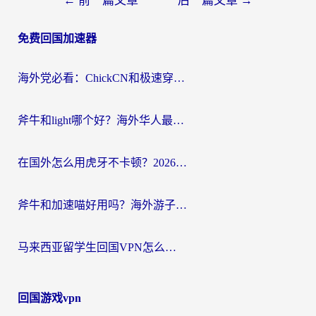
←
前一篇文章
后一篇文章
→
章
免费回国加速器
导
航
海外党必看：ChickCN和极速穿梭VPN好用吗？3招教你选对回国加速器无缝刷国内资源
斧牛和light哪个好？海外华人最关心的回国加速器选择难题，一篇讲透
在国外怎么用虎牙不卡顿？2026海外华人亲测有效的回国加速器选择指南
斧牛和加速喵好用吗？海外游子的真实选择困境
马来西亚留学生回国VPN怎么选？3个避坑点+1款实测好用的加速器推荐
回国游戏vpn