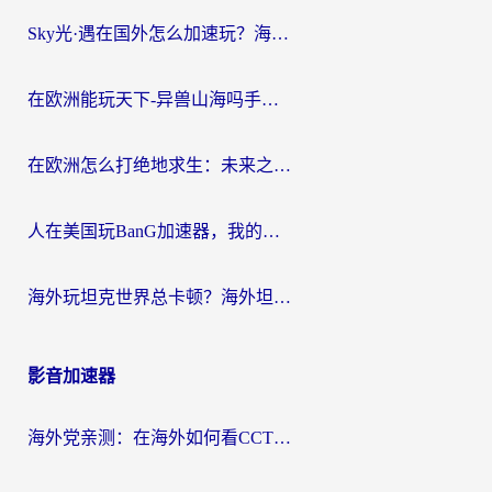
Sky光·遇在国外怎么加速玩？海外党亲测有效的国服游戏加速指南
在欧洲能玩天下-异兽山海吗手游？海外玩家的加速器生存指南
在欧洲怎么打绝地求生：未来之役不卡？留学生亲测的加速器避坑指南
人在美国玩BanG加速器，我的延迟终于绿了
海外玩坦克世界总卡顿？海外坦克世界加速器有哪些？实测好用的选择在这里
影音加速器
海外党亲测：在海外如何看CCTV？告别“仅限大陆播放”的实用指南