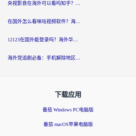
央视影音在海外可以看吗知乎？留学生亲测：3步解决地域限制+追剧自由
在国外怎么看咪咕视频软件？海外党亲测有效的回国加速方案
12123在国外能登录吗？海外华人必看的回国加速实用指南
海外党追剧必备：手机解除地区限制app怎么选？解决央视视频&国内剧地区限制全指南
下载应用
番茄 Windows PC电脑版
番茄 macOS苹果电脑版