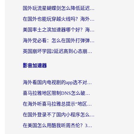
国外玩流星蝴蝶剑怎么降低延迟？海外党必看的加速秘籍（含欧洲鸣潮&彩虹岛优化攻略）
在国外也能玩穿越火线吗？海外玩家国服游戏畅玩终极指南
美国率土之滨加速器哪个好？海外党国服游戏畅玩终极指南（附多游戏解决方案）
海外党必看：怎么在国外打弹弹堂不卡？番茄加速器亲测指南
英国崩坏学园2延迟高到心态崩？海外党国服游戏加速终极指南
影音加速器
海外看国内电视剧的app选不对？这份回国加速器避坑指南帮你流畅追剧
喜马拉雅地区限制DNS怎么破？海外党听国内音乐听书的终极解决方案
在海外听喜马拉雅总提示“地区限制”？3步轻松解除+听国内音乐全攻略
在国外登录不了国内小程序怎么办？选对回国加速器，轻松解锁国内资源
在美国怎么用酷我听周杰伦？3步搞定海外听歌难题