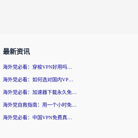
最新资讯
海外党必看：穿梭VPN好用吗？和云帆VPN对比哪个回国效果更好？附真实测评+避坑指南
海外党必看：如何选对国内VPN，实现无缝访问国内资源？
海外党必看：加速器下载永久免费版真的存在吗？教你无缝访问国内资源的正确姿势
海外党自救指南：用一个小时免费加速器，轻松打破国内资源访问壁垒？
海外党必看：中国VPN免费真的靠谱吗？手把手教你选对回国加速器