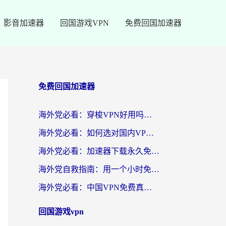
影音加速器
回国游戏VPN
免费回国加速器
免费回国加速器
海外党必看：穿梭VPN好用吗？和云帆VPN对比哪个回国效果更好？附真实测评+避坑指南
海外党必看：如何选对国内VPN，实现无缝访问国内资源？
海外党必看：加速器下载永久免费版真的存在吗？教你无缝访问国内资源的正确姿势
海外党自救指南：用一个小时免费加速器，轻松打破国内资源访问壁垒？
海外党必看：中国VPN免费真的靠谱吗？手把手教你选对回国加速器
回国游戏vpn