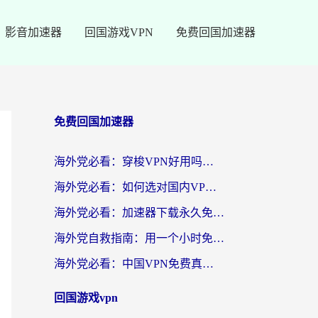
影音加速器
回国游戏VPN
免费回国加速器
免费回国加速器
海外党必看：穿梭VPN好用吗？和云帆VPN对比哪个回国效果更好？附真实测评+避坑指南
海外党必看：如何选对国内VPN，实现无缝访问国内资源？
海外党必看：加速器下载永久免费版真的存在吗？教你无缝访问国内资源的正确姿势
海外党自救指南：用一个小时免费加速器，轻松打破国内资源访问壁垒？
海外党必看：中国VPN免费真的靠谱吗？手把手教你选对回国加速器
回国游戏vpn