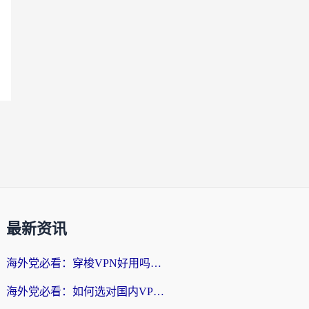
最新资讯
海外党必看：穿梭VPN好用吗？和云帆VPN对比哪个回国效果更好？附真实测评+避坑指南
海外党必看：如何选对国内VPN，实现无缝访问国内资源？