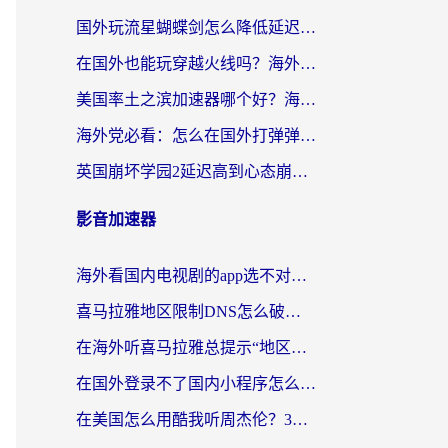
国外玩流星蝴蝶剑怎么降低延迟？海外党必看的加速秘籍（含欧洲鸣潮&彩虹岛优化攻略）
在国外也能玩穿越火线吗？海外玩家国服游戏畅玩终极指南
美国率土之滨加速器哪个好？海外党国服游戏畅玩终极指南（附多游戏解决方案）
海外党必看：怎么在国外打弹弹堂不卡？番茄加速器亲测指南
英国崩坏学园2延迟高到心态崩？海外党国服游戏加速终极指南
影音加速器
海外看国内电视剧的app选不对？这份回国加速器避坑指南帮你流畅追剧
喜马拉雅地区限制DNS怎么破？海外党听国内音乐听书的终极解决方案
在海外听喜马拉雅总提示“地区限制”？3步轻松解除+听国内音乐全攻略
在国外登录不了国内小程序怎么办？选对回国加速器，轻松解锁国内资源
在美国怎么用酷我听周杰伦？3步搞定海外听歌难题