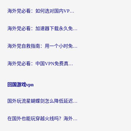
海外党必看：如何选对国内VPN，实现无缝访问国内资源？
海外党必看：加速器下载永久免费版真的存在吗？教你无缝访问国内资源的正确姿势
海外党自救指南：用一个小时免费加速器，轻松打破国内资源访问壁垒？
海外党必看：中国VPN免费真的靠谱吗？手把手教你选对回国加速器
回国游戏vpn
国外玩流星蝴蝶剑怎么降低延迟？海外党必看的加速秘籍（含欧洲鸣潮&彩虹岛优化攻略）
在国外也能玩穿越火线吗？海外玩家国服游戏畅玩终极指南