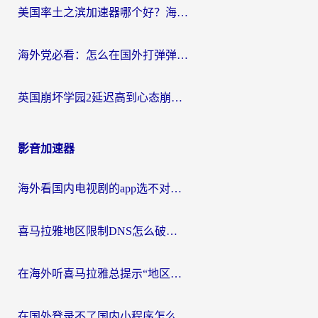
美国率土之滨加速器哪个好？海外党国服游戏畅玩终极指南（附多游戏解决方案）
海外党必看：怎么在国外打弹弹堂不卡？番茄加速器亲测指南
英国崩坏学园2延迟高到心态崩？海外党国服游戏加速终极指南
影音加速器
海外看国内电视剧的app选不对？这份回国加速器避坑指南帮你流畅追剧
喜马拉雅地区限制DNS怎么破？海外党听国内音乐听书的终极解决方案
在海外听喜马拉雅总提示“地区限制”？3步轻松解除+听国内音乐全攻略
在国外登录不了国内小程序怎么办？选对回国加速器，轻松解锁国内资源