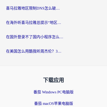
喜马拉雅地区限制DNS怎么破？海外党听国内音乐听书的终极解决方案
在海外听喜马拉雅总提示“地区限制”？3步轻松解除+听国内音乐全攻略
在国外登录不了国内小程序怎么办？选对回国加速器，轻松解锁国内资源
在美国怎么用酷我听周杰伦？3步搞定海外听歌难题
下载应用
番茄 Windows PC电脑版
番茄 macOS苹果电脑版