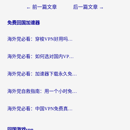
文
←
前一篇文章
后一篇文章
→
章
免费回国加速器
导
航
海外党必看：穿梭VPN好用吗？和云帆VPN对比哪个回国效果更好？附真实测评+避坑指南
海外党必看：如何选对国内VPN，实现无缝访问国内资源？
海外党必看：加速器下载永久免费版真的存在吗？教你无缝访问国内资源的正确姿势
海外党自救指南：用一个小时免费加速器，轻松打破国内资源访问壁垒？
海外党必看：中国VPN免费真的靠谱吗？手把手教你选对回国加速器
回国游戏vpn