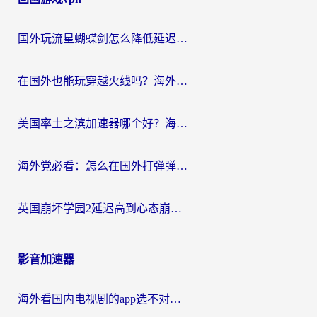
国外玩流星蝴蝶剑怎么降低延迟？海外党必看的加速秘籍（含欧洲鸣潮&彩虹岛优化攻略）
在国外也能玩穿越火线吗？海外玩家国服游戏畅玩终极指南
美国率土之滨加速器哪个好？海外党国服游戏畅玩终极指南（附多游戏解决方案）
海外党必看：怎么在国外打弹弹堂不卡？番茄加速器亲测指南
英国崩坏学园2延迟高到心态崩？海外党国服游戏加速终极指南
影音加速器
海外看国内电视剧的app选不对？这份回国加速器避坑指南帮你流畅追剧