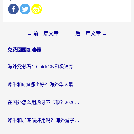
文
←
前一篇文章
后一篇文章
→
章
免费回国加速器
导
航
海外党必看：ChickCN和极速穿梭VPN好用吗？3招教你选对回国加速器无缝刷国内资源
斧牛和light哪个好？海外华人最关心的回国加速器选择难题，一篇讲透
在国外怎么用虎牙不卡顿？2026海外华人亲测有效的回国加速器选择指南
斧牛和加速喵好用吗？海外游子的真实选择困境