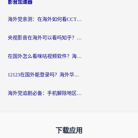
影音加速器
海外党亲测：在海外如何看CCTV？告别“仅限大陆播放”的实用指南
央视影音在海外可以看吗知乎？留学生亲测：3步解决地域限制+追剧自由
在国外怎么看咪咕视频软件？海外党亲测有效的回国加速方案
12123在国外能登录吗？海外华人必看的回国加速实用指南
海外党追剧必备：手机解除地区限制app怎么选？解决央视视频&国内剧地区限制全指南
下载应用