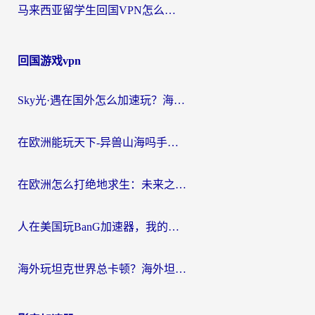
马来西亚留学生回国VPN怎么选？3个避坑点+1款实测好用的加速器推荐
回国游戏vpn
Sky光·遇在国外怎么加速玩？海外党亲测有效的国服游戏加速指南
在欧洲能玩天下-异兽山海吗手游？海外玩家的加速器生存指南
在欧洲怎么打绝地求生：未来之役不卡？留学生亲测的加速器避坑指南
人在美国玩BanG加速器，我的延迟终于绿了
海外玩坦克世界总卡顿？海外坦克世界加速器有哪些？实测好用的选择在这里