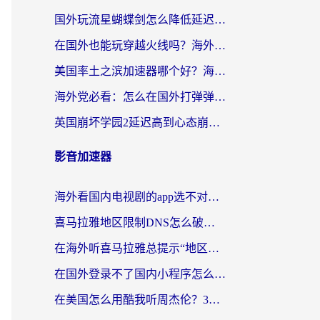
国外玩流星蝴蝶剑怎么降低延迟？海外党必看的加速秘籍（含欧洲鸣潮&彩虹岛优化攻略）
在国外也能玩穿越火线吗？海外玩家国服游戏畅玩终极指南
美国率土之滨加速器哪个好？海外党国服游戏畅玩终极指南（附多游戏解决方案）
海外党必看：怎么在国外打弹弹堂不卡？番茄加速器亲测指南
英国崩坏学园2延迟高到心态崩？海外党国服游戏加速终极指南
影音加速器
海外看国内电视剧的app选不对？这份回国加速器避坑指南帮你流畅追剧
喜马拉雅地区限制DNS怎么破？海外党听国内音乐听书的终极解决方案
在海外听喜马拉雅总提示“地区限制”？3步轻松解除+听国内音乐全攻略
在国外登录不了国内小程序怎么办？选对回国加速器，轻松解锁国内资源
在美国怎么用酷我听周杰伦？3步搞定海外听歌难题