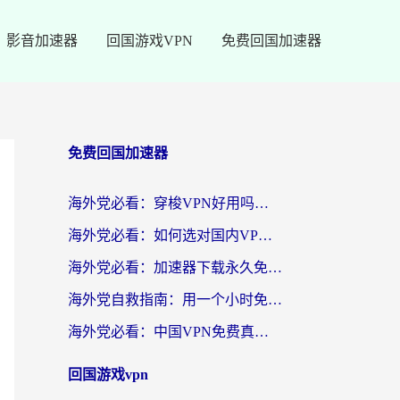
影音加速器
回国游戏VPN
免费回国加速器
免费回国加速器
海外党必看：穿梭VPN好用吗？和云帆VPN对比哪个回国效果更好？附真实测评+避坑指南
海外党必看：如何选对国内VPN，实现无缝访问国内资源？
海外党必看：加速器下载永久免费版真的存在吗？教你无缝访问国内资源的正确姿势
海外党自救指南：用一个小时免费加速器，轻松打破国内资源访问壁垒？
海外党必看：中国VPN免费真的靠谱吗？手把手教你选对回国加速器
回国游戏vpn