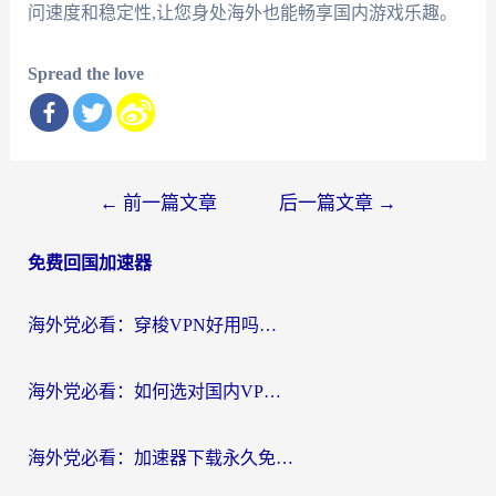
问速度和稳定性,让您身处海外也能畅享国内游戏乐趣。
Spread the love
文
←
前一篇文章
后一篇文章
→
章
免费回国加速器
导
航
海外党必看：穿梭VPN好用吗？和云帆VPN对比哪个回国效果更好？附真实测评+避坑指南
海外党必看：如何选对国内VPN，实现无缝访问国内资源？
海外党必看：加速器下载永久免费版真的存在吗？教你无缝访问国内资源的正确姿势