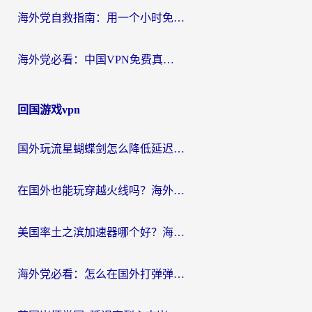
海外党自救指南：用一个小时免费加速器，轻松打破国内资源访问壁垒？
海外党必看：中国VPN免费真的靠谱吗？手把手教你选对回国加速器
回国游戏vpn
国外玩流星蝴蝶剑怎么降低延迟？海外党必看的加速秘籍（含欧洲鸣潮&彩虹岛优化攻略）
在国外也能玩穿越火线吗？海外玩家国服游戏畅玩终极指南
美国率土之滨加速器哪个好？海外党国服游戏畅玩终极指南（附多游戏解决方案）
海外党必看：怎么在国外打弹弹堂不卡？番茄加速器亲测指南