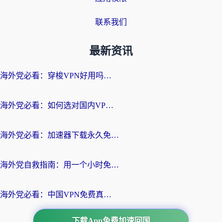
联系我们
最新资讯
海外党必看：穿梭VPN好用吗？和云帆VPN对比哪个回国效果更好？附真实测评+避坑指南
海外党必看：如何选对国内VPN，实现无缝访问国内资源？
海外党必看：加速器下载永久免费版真的存在吗？教你无缝访问国内资源的正确姿势
海外党自救指南：用一个小时免费加速器，轻松打破国内资源访问壁垒？
海外党必看：中国VPN免费真的靠谱吗？手把手教你选对回国加速器
下载App免费加速回国