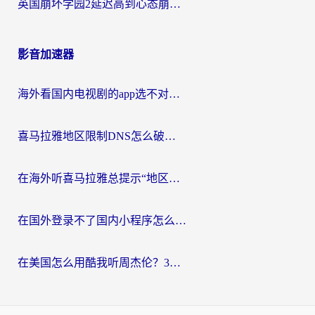
英国崩坏学园2延迟高到心态崩？海外党国服游戏加速终极指南
影音加速器
海外看国内电视剧的app选不对？这份回国加速器避坑指南帮你流畅追剧
喜马拉雅地区限制DNS怎么破？海外党听国内音乐听书的终极解决方案
在海外听喜马拉雅总提示“地区限制”？3步轻松解除+听国内音乐全攻略
在国外登录不了国内小程序怎么办？选对回国加速器，轻松解锁国内资源
在美国怎么用酷我听周杰伦？3步搞定海外听歌难题