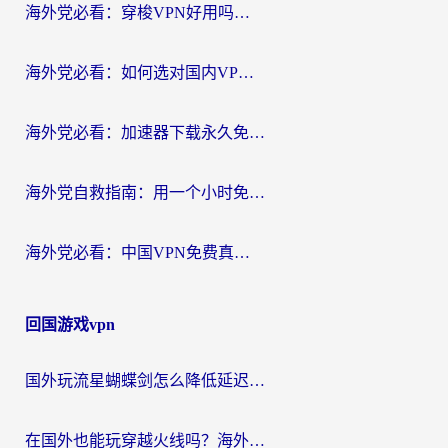
海外党必看：穿梭VPN好用吗？和云帆VPN对比哪个回国效果更好？附真实测评+避坑指南
海外党必看：如何选对国内VPN，实现无缝访问国内资源？
海外党必看：加速器下载永久免费版真的存在吗？教你无缝访问国内资源的正确姿势
海外党自救指南：用一个小时免费加速器，轻松打破国内资源访问壁垒？
海外党必看：中国VPN免费真的靠谱吗？手把手教你选对回国加速器
回国游戏vpn
国外玩流星蝴蝶剑怎么降低延迟？海外党必看的加速秘籍（含欧洲鸣潮&彩虹岛优化攻略）
在国外也能玩穿越火线吗？海外玩家国服游戏畅玩终极指南