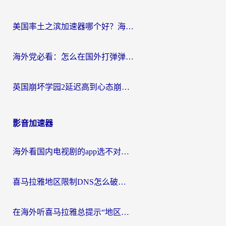
美国率土之滨加速器哪个好？海外党国服游戏畅玩终极指南（附多游戏解决方案）
海外党必看：怎么在国外打弹弹堂不卡？番茄加速器亲测指南
英国崩坏学园2延迟高到心态崩？海外党国服游戏加速终极指南
影音加速器
海外看国内电视剧的app选不对？这份回国加速器避坑指南帮你流畅追剧
喜马拉雅地区限制DNS怎么破？海外党听国内音乐听书的终极解决方案
在海外听喜马拉雅总提示“地区限制”？3步轻松解除+听国内音乐全攻略