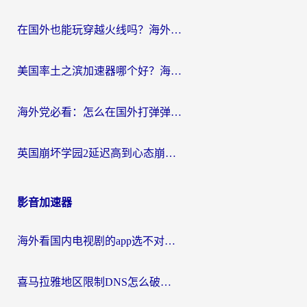
在国外也能玩穿越火线吗？海外玩家国服游戏畅玩终极指南
美国率土之滨加速器哪个好？海外党国服游戏畅玩终极指南（附多游戏解决方案）
海外党必看：怎么在国外打弹弹堂不卡？番茄加速器亲测指南
英国崩坏学园2延迟高到心态崩？海外党国服游戏加速终极指南
影音加速器
海外看国内电视剧的app选不对？这份回国加速器避坑指南帮你流畅追剧
喜马拉雅地区限制DNS怎么破？海外党听国内音乐听书的终极解决方案