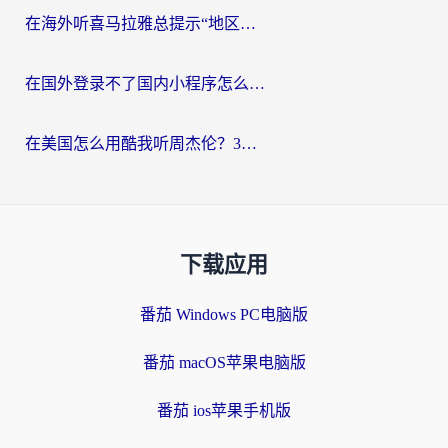
在海外听喜马拉雅总提示“地区限制”？3步轻松解除+听国内音乐全攻略
在国外登录不了国内小程序怎么办？选对回国加速器，轻松解锁国内资源
在美国怎么用酷我听周杰伦？3步搞定海外听歌难题
下载应用
番茄 Windows PC电脑版
番茄 macOS苹果电脑版
番茄 ios苹果手机版