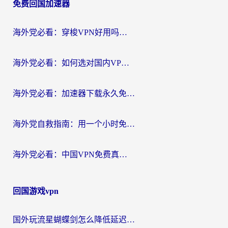
免费回国加速器
导
航
海外党必看：穿梭VPN好用吗？和云帆VPN对比哪个回国效果更好？附真实测评+避坑指南
海外党必看：如何选对国内VPN，实现无缝访问国内资源？
海外党必看：加速器下载永久免费版真的存在吗？教你无缝访问国内资源的正确姿势
海外党自救指南：用一个小时免费加速器，轻松打破国内资源访问壁垒？
海外党必看：中国VPN免费真的靠谱吗？手把手教你选对回国加速器
回国游戏vpn
国外玩流星蝴蝶剑怎么降低延迟？海外党必看的加速秘籍（含欧洲鸣潮&彩虹岛优化攻略）