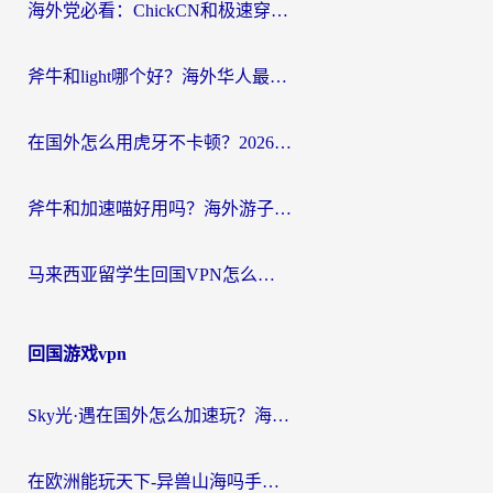
海外党必看：ChickCN和极速穿梭VPN好用吗？3招教你选对回国加速器无缝刷国内资源
斧牛和light哪个好？海外华人最关心的回国加速器选择难题，一篇讲透
在国外怎么用虎牙不卡顿？2026海外华人亲测有效的回国加速器选择指南
斧牛和加速喵好用吗？海外游子的真实选择困境
马来西亚留学生回国VPN怎么选？3个避坑点+1款实测好用的加速器推荐
回国游戏vpn
Sky光·遇在国外怎么加速玩？海外党亲测有效的国服游戏加速指南
在欧洲能玩天下-异兽山海吗手游？海外玩家的加速器生存指南