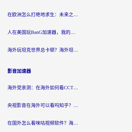
在欧洲怎么打绝地求生：未来之役不卡？留学生亲测的加速器避坑指南
人在美国玩BanG加速器，我的延迟终于绿了
海外玩坦克世界总卡顿？海外坦克世界加速器有哪些？实测好用的选择在这里
影音加速器
海外党亲测：在海外如何看CCTV？告别“仅限大陆播放”的实用指南
央视影音在海外可以看吗知乎？留学生亲测：3步解决地域限制+追剧自由
在国外怎么看咪咕视频软件？海外党亲测有效的回国加速方案