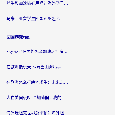
斧牛和加速喵好用吗？海外游子的真实选择困境
马来西亚留学生回国VPN怎么选？3个避坑点+1款实测好用的加速器推荐
回国游戏vpn
Sky光·遇在国外怎么加速玩？海外党亲测有效的国服游戏加速指南
在欧洲能玩天下-异兽山海吗手游？海外玩家的加速器生存指南
在欧洲怎么打绝地求生：未来之役不卡？留学生亲测的加速器避坑指南
人在美国玩BanG加速器，我的延迟终于绿了
海外玩坦克世界总卡顿？海外坦克世界加速器有哪些？实测好用的选择在这里