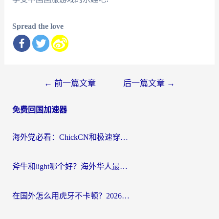
Spread the love
文
←
前一篇文章
后一篇文章
→
章
免费回国加速器
导
航
海外党必看：ChickCN和极速穿梭VPN好用吗？3招教你选对回国加速器无缝刷国内资源
斧牛和light哪个好？海外华人最关心的回国加速器选择难题，一篇讲透
在国外怎么用虎牙不卡顿？2026海外华人亲测有效的回国加速器选择指南