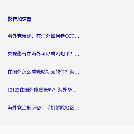
影音加速器
海外党亲测：在海外如何看CCTV？告别“仅限大陆播放”的实用指南
央视影音在海外可以看吗知乎？留学生亲测：3步解决地域限制+追剧自由
在国外怎么看咪咕视频软件？海外党亲测有效的回国加速方案
12123在国外能登录吗？海外华人必看的回国加速实用指南
海外党追剧必备：手机解除地区限制app怎么选？解决央视视频&国内剧地区限制全指南