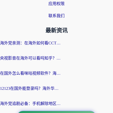
应用权限
联系我们
最新资讯
海外党亲测：在海外如何看CCTV？告别“仅限大陆播放”的实用指南
央视影音在海外可以看吗知乎？留学生亲测：3步解决地域限制+追剧自由
在国外怎么看咪咕视频软件？海外党亲测有效的回国加速方案
12123在国外能登录吗？海外华人必看的回国加速实用指南
海外党追剧必备：手机解除地区限制app怎么选？解决央视视频&国内剧地区限制全指南