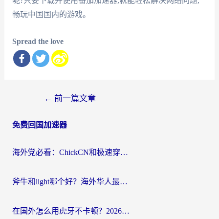
呢?只要下载并使用番茄加速器,就能轻松解决网络问题,
畅玩中国国内的游戏。
Spread the love
文
←
前一篇文章
章
免费回国加速器
导
航
海外党必看：ChickCN和极速穿梭VPN好用吗？3招教你选对回国加速器无缝刷国内资源
斧牛和light哪个好？海外华人最关心的回国加速器选择难题，一篇讲透
在国外怎么用虎牙不卡顿？2026海外华人亲测有效的回国加速器选择指南