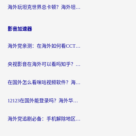
海外玩坦克世界总卡顿？海外坦克世界加速器有哪些？实测好用的选择在这里
影音加速器
海外党亲测：在海外如何看CCTV？告别“仅限大陆播放”的实用指南
央视影音在海外可以看吗知乎？留学生亲测：3步解决地域限制+追剧自由
在国外怎么看咪咕视频软件？海外党亲测有效的回国加速方案
12123在国外能登录吗？海外华人必看的回国加速实用指南
海外党追剧必备：手机解除地区限制app怎么选？解决央视视频&国内剧地区限制全指南