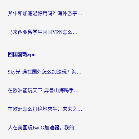
斧牛和加速喵好用吗？海外游子的真实选择困境
马来西亚留学生回国VPN怎么选？3个避坑点+1款实测好用的加速器推荐
回国游戏vpn
Sky光·遇在国外怎么加速玩？海外党亲测有效的国服游戏加速指南
在欧洲能玩天下-异兽山海吗手游？海外玩家的加速器生存指南
在欧洲怎么打绝地求生：未来之役不卡？留学生亲测的加速器避坑指南
人在美国玩BanG加速器，我的延迟终于绿了