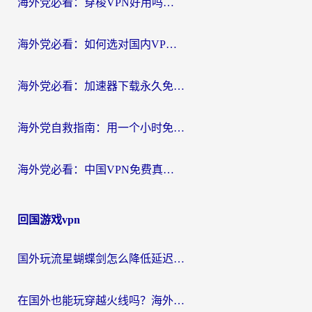
海外党必看：穿梭VPN好用吗？和云帆VPN对比哪个回国效果更好？附真实测评+避坑指南
海外党必看：如何选对国内VPN，实现无缝访问国内资源？
海外党必看：加速器下载永久免费版真的存在吗？教你无缝访问国内资源的正确姿势
海外党自救指南：用一个小时免费加速器，轻松打破国内资源访问壁垒？
海外党必看：中国VPN免费真的靠谱吗？手把手教你选对回国加速器
回国游戏vpn
国外玩流星蝴蝶剑怎么降低延迟？海外党必看的加速秘籍（含欧洲鸣潮&彩虹岛优化攻略）
在国外也能玩穿越火线吗？海外玩家国服游戏畅玩终极指南