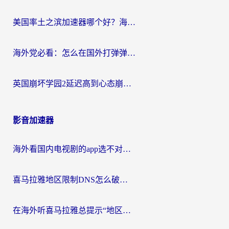
美国率土之滨加速器哪个好？海外党国服游戏畅玩终极指南（附多游戏解决方案）
海外党必看：怎么在国外打弹弹堂不卡？番茄加速器亲测指南
英国崩坏学园2延迟高到心态崩？海外党国服游戏加速终极指南
影音加速器
海外看国内电视剧的app选不对？这份回国加速器避坑指南帮你流畅追剧
喜马拉雅地区限制DNS怎么破？海外党听国内音乐听书的终极解决方案
在海外听喜马拉雅总提示“地区限制”？3步轻松解除+听国内音乐全攻略