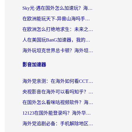
Sky光·遇在国外怎么加速玩？海外党亲测有效的国服游戏加速指南
在欧洲能玩天下-异兽山海吗手游？海外玩家的加速器生存指南
在欧洲怎么打绝地求生：未来之役不卡？留学生亲测的加速器避坑指南
人在美国玩BanG加速器，我的延迟终于绿了
海外玩坦克世界总卡顿？海外坦克世界加速器有哪些？实测好用的选择在这里
影音加速器
海外党亲测：在海外如何看CCTV？告别“仅限大陆播放”的实用指南
央视影音在海外可以看吗知乎？留学生亲测：3步解决地域限制+追剧自由
在国外怎么看咪咕视频软件？海外党亲测有效的回国加速方案
12123在国外能登录吗？海外华人必看的回国加速实用指南
海外党追剧必备：手机解除地区限制app怎么选？解决央视视频&国内剧地区限制全指南