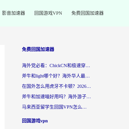
影音加速器
回国游戏VPN
免费回国加速器
免费回国加速器
海外党必看：ChickCN和极速穿梭VPN好用吗？3招教你选对回国加速器无缝刷国内资源
斧牛和light哪个好？海外华人最关心的回国加速器选择难题，一篇讲透
在国外怎么用虎牙不卡顿？2026海外华人亲测有效的回国加速器选择指南
斧牛和加速喵好用吗？海外游子的真实选择困境
马来西亚留学生回国VPN怎么选？3个避坑点+1款实测好用的加速器推荐
回国游戏vpn