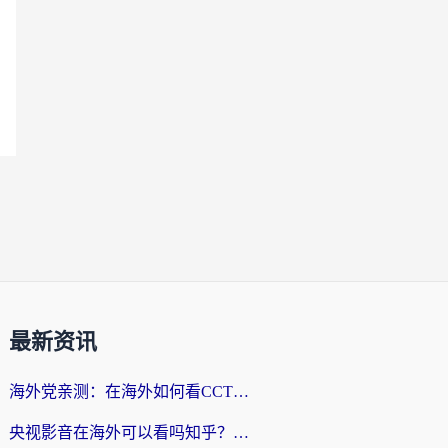
最新资讯
海外党亲测：在海外如何看CCTV？告别“仅限大陆播放”的实用指南
央视影音在海外可以看吗知乎？留学生亲测：3步解决地域限制+追剧自由