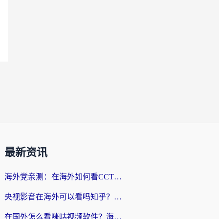
最新资讯
海外党亲测：在海外如何看CCTV？告别“仅限大陆播放”的实用指南
央视影音在海外可以看吗知乎？留学生亲测：3步解决地域限制+追剧自由
在国外怎么看咪咕视频软件？海外党亲测有效的回国加速方案