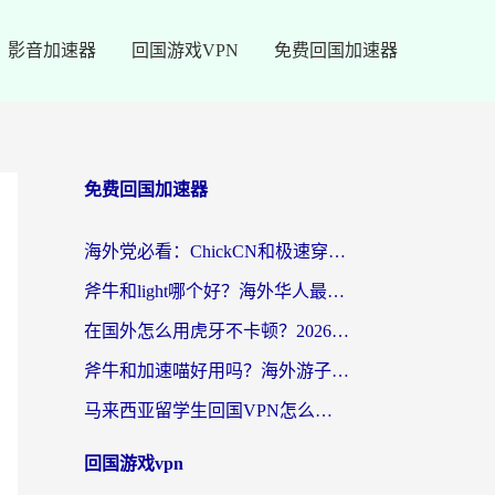
影音加速器
回国游戏VPN
免费回国加速器
免费回国加速器
海外党必看：ChickCN和极速穿梭VPN好用吗？3招教你选对回国加速器无缝刷国内资源
斧牛和light哪个好？海外华人最关心的回国加速器选择难题，一篇讲透
在国外怎么用虎牙不卡顿？2026海外华人亲测有效的回国加速器选择指南
斧牛和加速喵好用吗？海外游子的真实选择困境
马来西亚留学生回国VPN怎么选？3个避坑点+1款实测好用的加速器推荐
回国游戏vpn