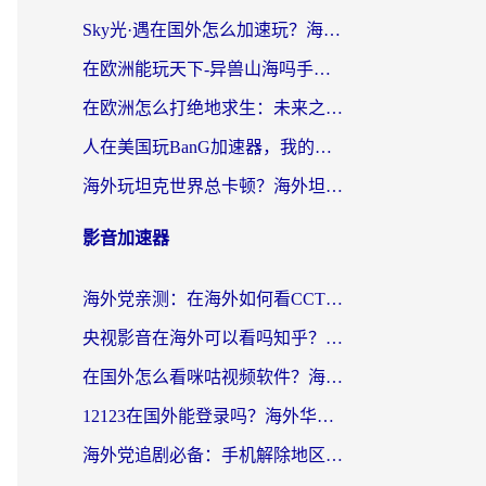
Sky光·遇在国外怎么加速玩？海外党亲测有效的国服游戏加速指南
在欧洲能玩天下-异兽山海吗手游？海外玩家的加速器生存指南
在欧洲怎么打绝地求生：未来之役不卡？留学生亲测的加速器避坑指南
人在美国玩BanG加速器，我的延迟终于绿了
海外玩坦克世界总卡顿？海外坦克世界加速器有哪些？实测好用的选择在这里
影音加速器
海外党亲测：在海外如何看CCTV？告别“仅限大陆播放”的实用指南
央视影音在海外可以看吗知乎？留学生亲测：3步解决地域限制+追剧自由
在国外怎么看咪咕视频软件？海外党亲测有效的回国加速方案
12123在国外能登录吗？海外华人必看的回国加速实用指南
海外党追剧必备：手机解除地区限制app怎么选？解决央视视频&国内剧地区限制全指南