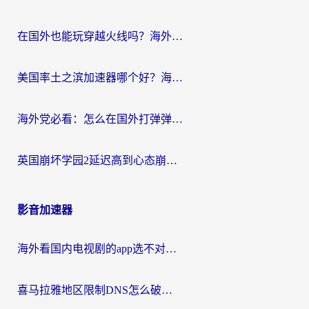
在国外也能玩穿越火线吗？海外玩家国服游戏畅玩终极指南
美国率土之滨加速器哪个好？海外党国服游戏畅玩终极指南（附多游戏解决方案）
海外党必看：怎么在国外打弹弹堂不卡？番茄加速器亲测指南
英国崩坏学园2延迟高到心态崩？海外党国服游戏加速终极指南
影音加速器
海外看国内电视剧的app选不对？这份回国加速器避坑指南帮你流畅追剧
喜马拉雅地区限制DNS怎么破？海外党听国内音乐听书的终极解决方案