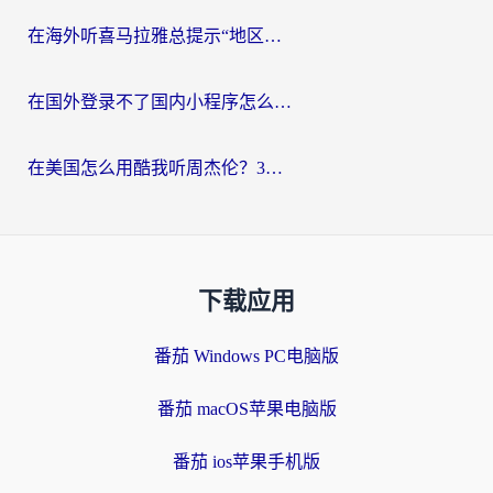
在海外听喜马拉雅总提示“地区限制”？3步轻松解除+听国内音乐全攻略
在国外登录不了国内小程序怎么办？选对回国加速器，轻松解锁国内资源
在美国怎么用酷我听周杰伦？3步搞定海外听歌难题
下载应用
番茄 Windows PC电脑版
番茄 macOS苹果电脑版
番茄 ios苹果手机版