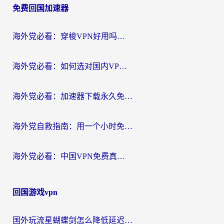
免费回国加速器
导
航
海外党必看：穿梭VPN好用吗？和云帆VPN对比哪个回国效果更好？附真实测评+避坑指南
海外党必看：如何选对国内VPN，实现无缝访问国内资源？
海外党必看：加速器下载永久免费版真的存在吗？教你无缝访问国内资源的正确姿势
海外党自救指南：用一个小时免费加速器，轻松打破国内资源访问壁垒？
海外党必看：中国VPN免费真的靠谱吗？手把手教你选对回国加速器
回国游戏vpn
国外玩流星蝴蝶剑怎么降低延迟？海外党必看的加速秘籍（含欧洲鸣潮&彩虹岛优化攻略）