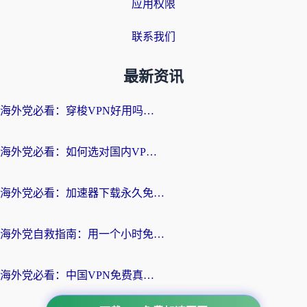
应用权限
联系我们
最新资讯
海外党必看：穿梭VPN好用吗？和云帆VPN对比哪个回国效果更好？附真实测评+避坑指南
海外党必看：如何选对国内VPN，实现无缝访问国内资源？
海外党必看：加速器下载永久免费版真的存在吗？教你无缝访问国内资源的正确姿势
海外党自救指南：用一个小时免费加速器，轻松打破国内资源访问壁垒？
海外党必看：中国VPN免费真的靠谱吗？手把手教你选对回国加速器