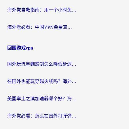
海外党自救指南：用一个小时免费加速器，轻松打破国内资源访问壁垒？
海外党必看：中国VPN免费真的靠谱吗？手把手教你选对回国加速器
回国游戏vpn
国外玩流星蝴蝶剑怎么降低延迟？海外党必看的加速秘籍（含欧洲鸣潮&彩虹岛优化攻略）
在国外也能玩穿越火线吗？海外玩家国服游戏畅玩终极指南
美国率土之滨加速器哪个好？海外党国服游戏畅玩终极指南（附多游戏解决方案）
海外党必看：怎么在国外打弹弹堂不卡？番茄加速器亲测指南