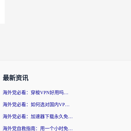
最新资讯
海外党必看：穿梭VPN好用吗？和云帆VPN对比哪个回国效果更好？附真实测评+避坑指南
海外党必看：如何选对国内VPN，实现无缝访问国内资源？
海外党必看：加速器下载永久免费版真的存在吗？教你无缝访问国内资源的正确姿势
海外党自救指南：用一个小时免费加速器，轻松打破国内资源访问壁垒？