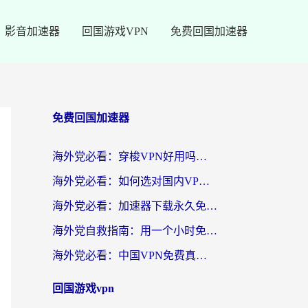
影音加速器
回国游戏VPN
免费回国加速器
免费回国加速器
海外党必看：穿梭VPN好用吗？和云帆VPN对比哪个回国效果更好？附真实测评+避坑指南
海外党必看：如何选对国内VPN，实现无缝访问国内资源？
海外党必看：加速器下载永久免费版真的存在吗？教你无缝访问国内资源的正确姿势
海外党自救指南：用一个小时免费加速器，轻松打破国内资源访问壁垒？
海外党必看：中国VPN免费真的靠谱吗？手把手教你选对回国加速器
回国游戏vpn