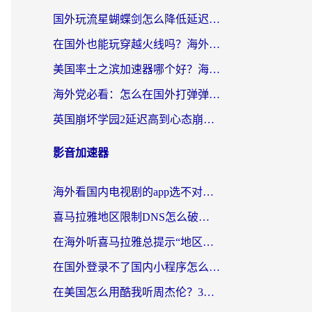
国外玩流星蝴蝶剑怎么降低延迟？海外党必看的加速秘籍（含欧洲鸣潮&彩虹岛优化攻略）
在国外也能玩穿越火线吗？海外玩家国服游戏畅玩终极指南
美国率土之滨加速器哪个好？海外党国服游戏畅玩终极指南（附多游戏解决方案）
海外党必看：怎么在国外打弹弹堂不卡？番茄加速器亲测指南
英国崩坏学园2延迟高到心态崩？海外党国服游戏加速终极指南
影音加速器
海外看国内电视剧的app选不对？这份回国加速器避坑指南帮你流畅追剧
喜马拉雅地区限制DNS怎么破？海外党听国内音乐听书的终极解决方案
在海外听喜马拉雅总提示“地区限制”？3步轻松解除+听国内音乐全攻略
在国外登录不了国内小程序怎么办？选对回国加速器，轻松解锁国内资源
在美国怎么用酷我听周杰伦？3步搞定海外听歌难题