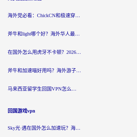
航
海外党必看：ChickCN和极速穿梭VPN好用吗？3招教你选对回国加速器无缝刷国内资源
斧牛和light哪个好？海外华人最关心的回国加速器选择难题，一篇讲透
在国外怎么用虎牙不卡顿？2026海外华人亲测有效的回国加速器选择指南
斧牛和加速喵好用吗？海外游子的真实选择困境
马来西亚留学生回国VPN怎么选？3个避坑点+1款实测好用的加速器推荐
回国游戏vpn
Sky光·遇在国外怎么加速玩？海外党亲测有效的国服游戏加速指南