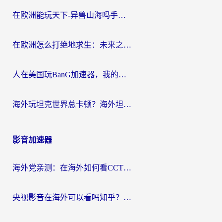
在欧洲能玩天下-异兽山海吗手游？海外玩家的加速器生存指南
在欧洲怎么打绝地求生：未来之役不卡？留学生亲测的加速器避坑指南
人在美国玩BanG加速器，我的延迟终于绿了
海外玩坦克世界总卡顿？海外坦克世界加速器有哪些？实测好用的选择在这里
影音加速器
海外党亲测：在海外如何看CCTV？告别“仅限大陆播放”的实用指南
央视影音在海外可以看吗知乎？留学生亲测：3步解决地域限制+追剧自由