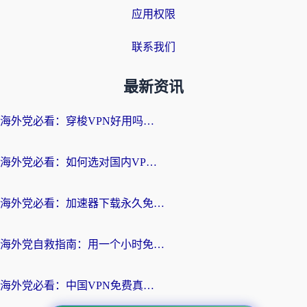
应用权限
联系我们
最新资讯
海外党必看：穿梭VPN好用吗？和云帆VPN对比哪个回国效果更好？附真实测评+避坑指南
海外党必看：如何选对国内VPN，实现无缝访问国内资源？
海外党必看：加速器下载永久免费版真的存在吗？教你无缝访问国内资源的正确姿势
海外党自救指南：用一个小时免费加速器，轻松打破国内资源访问壁垒？
海外党必看：中国VPN免费真的靠谱吗？手把手教你选对回国加速器