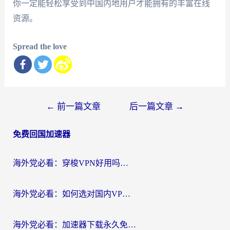
你一定能轻松享受到中国内地用户才能拥有的丰富在线
资源。
Spread the love
文
←
前一篇文章
后一篇文章
→
章
免费回国加速器
导
航
海外党必看：穿梭VPN好用吗？和云帆VPN对比哪个回国效果更好？附真实测评+避坑指南
海外党必看：如何选对国内VPN，实现无缝访问国内资源？
海外党必看：加速器下载永久免费版真的存在吗？教你无缝访问国内资源的正确姿势