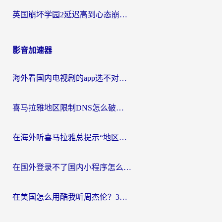
英国崩坏学园2延迟高到心态崩？海外党国服游戏加速终极指南
影音加速器
海外看国内电视剧的app选不对？这份回国加速器避坑指南帮你流畅追剧
喜马拉雅地区限制DNS怎么破？海外党听国内音乐听书的终极解决方案
在海外听喜马拉雅总提示“地区限制”？3步轻松解除+听国内音乐全攻略
在国外登录不了国内小程序怎么办？选对回国加速器，轻松解锁国内资源
在美国怎么用酷我听周杰伦？3步搞定海外听歌难题