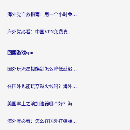
海外党自救指南：用一个小时免费加速器，轻松打破国内资源访问壁垒？
海外党必看：中国VPN免费真的靠谱吗？手把手教你选对回国加速器
回国游戏vpn
国外玩流星蝴蝶剑怎么降低延迟？海外党必看的加速秘籍（含欧洲鸣潮&彩虹岛优化攻略）
在国外也能玩穿越火线吗？海外玩家国服游戏畅玩终极指南
美国率土之滨加速器哪个好？海外党国服游戏畅玩终极指南（附多游戏解决方案）
海外党必看：怎么在国外打弹弹堂不卡？番茄加速器亲测指南