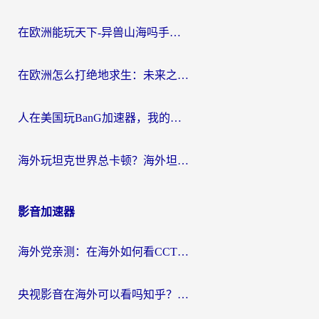
在欧洲能玩天下-异兽山海吗手游？海外玩家的加速器生存指南
在欧洲怎么打绝地求生：未来之役不卡？留学生亲测的加速器避坑指南
人在美国玩BanG加速器，我的延迟终于绿了
海外玩坦克世界总卡顿？海外坦克世界加速器有哪些？实测好用的选择在这里
影音加速器
海外党亲测：在海外如何看CCTV？告别“仅限大陆播放”的实用指南
央视影音在海外可以看吗知乎？留学生亲测：3步解决地域限制+追剧自由