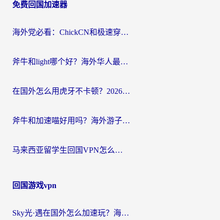
免费回国加速器
导
航
海外党必看：ChickCN和极速穿梭VPN好用吗？3招教你选对回国加速器无缝刷国内资源
斧牛和light哪个好？海外华人最关心的回国加速器选择难题，一篇讲透
在国外怎么用虎牙不卡顿？2026海外华人亲测有效的回国加速器选择指南
斧牛和加速喵好用吗？海外游子的真实选择困境
马来西亚留学生回国VPN怎么选？3个避坑点+1款实测好用的加速器推荐
回国游戏vpn
Sky光·遇在国外怎么加速玩？海外党亲测有效的国服游戏加速指南