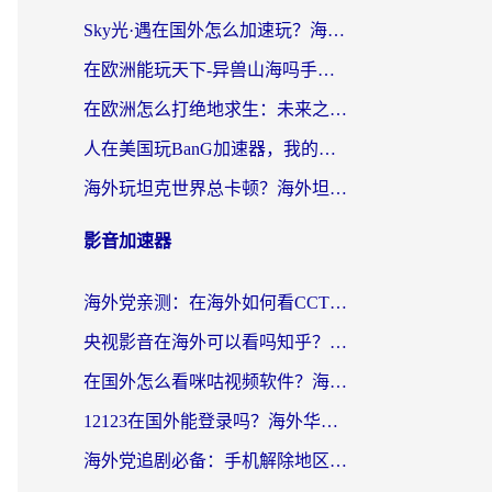
Sky光·遇在国外怎么加速玩？海外党亲测有效的国服游戏加速指南
在欧洲能玩天下-异兽山海吗手游？海外玩家的加速器生存指南
在欧洲怎么打绝地求生：未来之役不卡？留学生亲测的加速器避坑指南
人在美国玩BanG加速器，我的延迟终于绿了
海外玩坦克世界总卡顿？海外坦克世界加速器有哪些？实测好用的选择在这里
影音加速器
海外党亲测：在海外如何看CCTV？告别“仅限大陆播放”的实用指南
央视影音在海外可以看吗知乎？留学生亲测：3步解决地域限制+追剧自由
在国外怎么看咪咕视频软件？海外党亲测有效的回国加速方案
12123在国外能登录吗？海外华人必看的回国加速实用指南
海外党追剧必备：手机解除地区限制app怎么选？解决央视视频&国内剧地区限制全指南