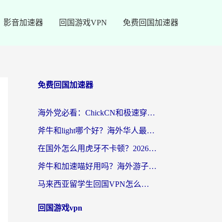
影音加速器
回国游戏VPN
免费回国加速器
免费回国加速器
海外党必看：ChickCN和极速穿梭VPN好用吗？3招教你选对回国加速器无缝刷国内资源
斧牛和light哪个好？海外华人最关心的回国加速器选择难题，一篇讲透
在国外怎么用虎牙不卡顿？2026海外华人亲测有效的回国加速器选择指南
斧牛和加速喵好用吗？海外游子的真实选择困境
马来西亚留学生回国VPN怎么选？3个避坑点+1款实测好用的加速器推荐
回国游戏vpn