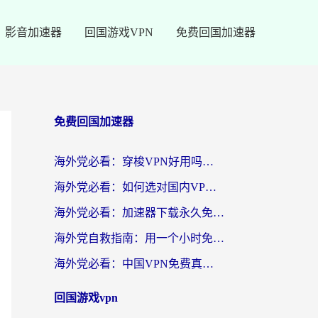
影音加速器
回国游戏VPN
免费回国加速器
免费回国加速器
海外党必看：穿梭VPN好用吗？和云帆VPN对比哪个回国效果更好？附真实测评+避坑指南
海外党必看：如何选对国内VPN，实现无缝访问国内资源？
海外党必看：加速器下载永久免费版真的存在吗？教你无缝访问国内资源的正确姿势
海外党自救指南：用一个小时免费加速器，轻松打破国内资源访问壁垒？
海外党必看：中国VPN免费真的靠谱吗？手把手教你选对回国加速器
回国游戏vpn