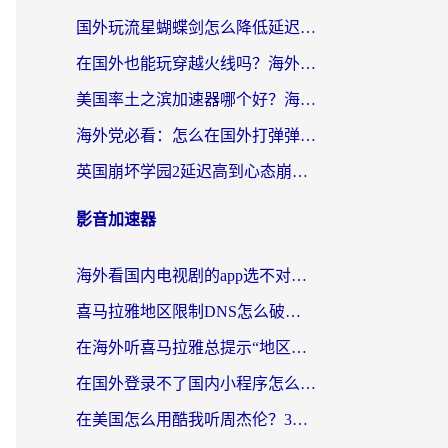
国外玩流星蝴蝶剑怎么降低延迟？海外党必看的加速秘籍（含欧洲鸣潮&彩虹岛优化攻略）
在国外也能玩穿越火线吗？海外玩家国服游戏畅玩终极指南
美国率土之滨加速器哪个好？海外党国服游戏畅玩终极指南（附多游戏解决方案）
海外党必看：怎么在国外打弹弹堂不卡？番茄加速器亲测指南
英国崩坏学园2延迟高到心态崩？海外党国服游戏加速终极指南
影音加速器
海外看国内电视剧的app选不对？这份回国加速器避坑指南帮你流畅追剧
喜马拉雅地区限制DNS怎么破？海外党听国内音乐听书的终极解决方案
在海外听喜马拉雅总提示“地区限制”？3步轻松解除+听国内音乐全攻略
在国外登录不了国内小程序怎么办？选对回国加速器，轻松解锁国内资源
在美国怎么用酷我听周杰伦？3步搞定海外听歌难题