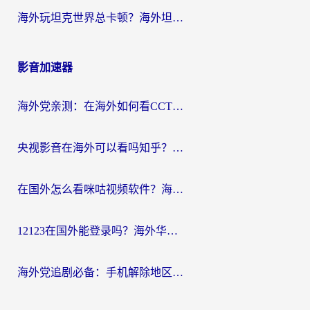
海外玩坦克世界总卡顿？海外坦克世界加速器有哪些？实测好用的选择在这里
影音加速器
海外党亲测：在海外如何看CCTV？告别“仅限大陆播放”的实用指南
央视影音在海外可以看吗知乎？留学生亲测：3步解决地域限制+追剧自由
在国外怎么看咪咕视频软件？海外党亲测有效的回国加速方案
12123在国外能登录吗？海外华人必看的回国加速实用指南
海外党追剧必备：手机解除地区限制app怎么选？解决央视视频&国内剧地区限制全指南