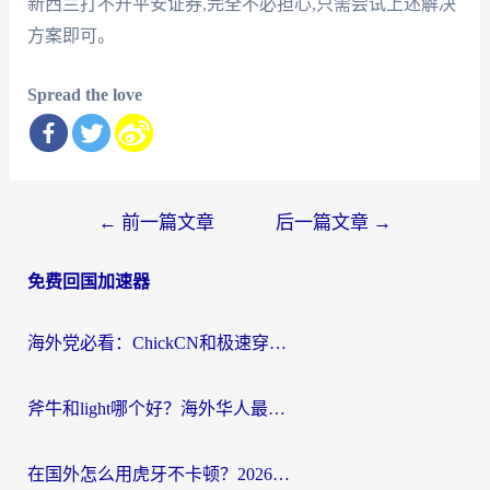
新西兰打不开平安证券,完全不必担心,只需尝试上述解决
方案即可。
Spread the love
文
←
前一篇文章
后一篇文章
→
章
免费回国加速器
导
航
海外党必看：ChickCN和极速穿梭VPN好用吗？3招教你选对回国加速器无缝刷国内资源
斧牛和light哪个好？海外华人最关心的回国加速器选择难题，一篇讲透
在国外怎么用虎牙不卡顿？2026海外华人亲测有效的回国加速器选择指南