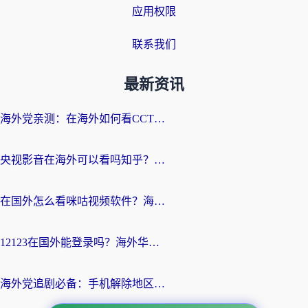
应用权限
联系我们
最新资讯
海外党亲测：在海外如何看CCTV？告别“仅限大陆播放”的实用指南
央视影音在海外可以看吗知乎？留学生亲测：3步解决地域限制+追剧自由
在国外怎么看咪咕视频软件？海外党亲测有效的回国加速方案
12123在国外能登录吗？海外华人必看的回国加速实用指南
海外党追剧必备：手机解除地区限制app怎么选？解决央视视频&国内剧地区限制全指南