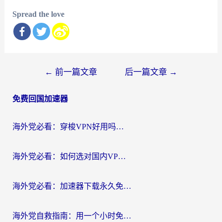
Spread the love
文
←
前一篇文章
后一篇文章
→
章
免费回国加速器
导
航
海外党必看：穿梭VPN好用吗？和云帆VPN对比哪个回国效果更好？附真实测评+避坑指南
海外党必看：如何选对国内VPN，实现无缝访问国内资源？
海外党必看：加速器下载永久免费版真的存在吗？教你无缝访问国内资源的正确姿势
海外党自救指南：用一个小时免费加速器，轻松打破国内资源访问壁垒？