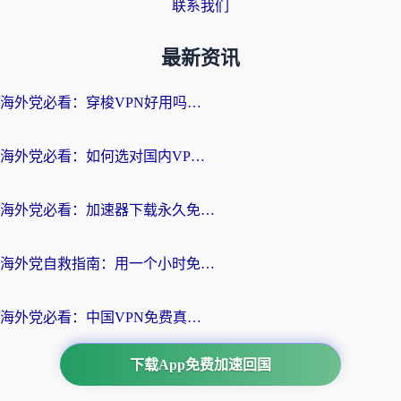
联系我们
最新资讯
海外党必看：穿梭VPN好用吗？和云帆VPN对比哪个回国效果更好？附真实测评+避坑指南
海外党必看：如何选对国内VPN，实现无缝访问国内资源？
海外党必看：加速器下载永久免费版真的存在吗？教你无缝访问国内资源的正确姿势
海外党自救指南：用一个小时免费加速器，轻松打破国内资源访问壁垒？
海外党必看：中国VPN免费真的靠谱吗？手把手教你选对回国加速器
下载App免费加速回国