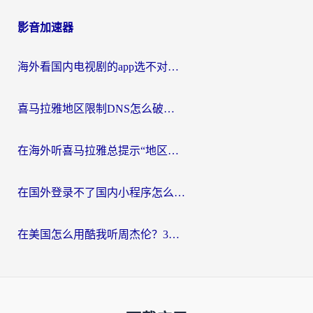
影音加速器
海外看国内电视剧的app选不对？这份回国加速器避坑指南帮你流畅追剧
喜马拉雅地区限制DNS怎么破？海外党听国内音乐听书的终极解决方案
在海外听喜马拉雅总提示“地区限制”？3步轻松解除+听国内音乐全攻略
在国外登录不了国内小程序怎么办？选对回国加速器，轻松解锁国内资源
在美国怎么用酷我听周杰伦？3步搞定海外听歌难题