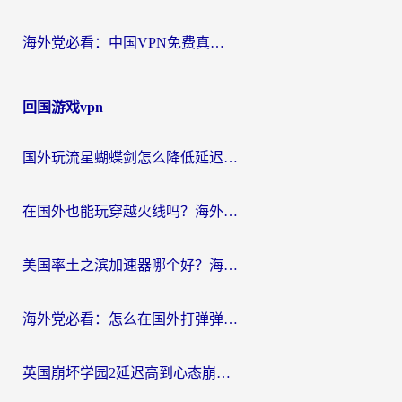
海外党必看：中国VPN免费真的靠谱吗？手把手教你选对回国加速器
回国游戏vpn
国外玩流星蝴蝶剑怎么降低延迟？海外党必看的加速秘籍（含欧洲鸣潮&彩虹岛优化攻略）
在国外也能玩穿越火线吗？海外玩家国服游戏畅玩终极指南
美国率土之滨加速器哪个好？海外党国服游戏畅玩终极指南（附多游戏解决方案）
海外党必看：怎么在国外打弹弹堂不卡？番茄加速器亲测指南
英国崩坏学园2延迟高到心态崩？海外党国服游戏加速终极指南