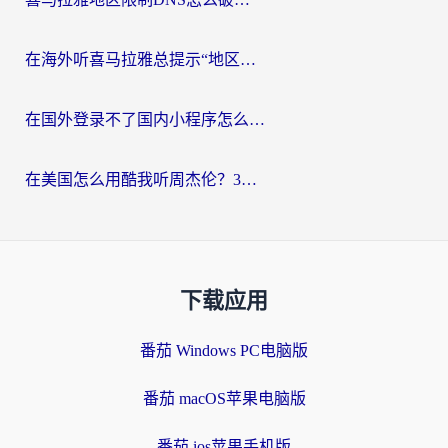
在海外听喜马拉雅总提示“地区限制”？3步轻松解除+听国内音乐全攻略
在国外登录不了国内小程序怎么办？选对回国加速器，轻松解锁国内资源
在美国怎么用酷我听周杰伦？3步搞定海外听歌难题
下载应用
番茄 Windows PC电脑版
番茄 macOS苹果电脑版
番茄 ios苹果手机版