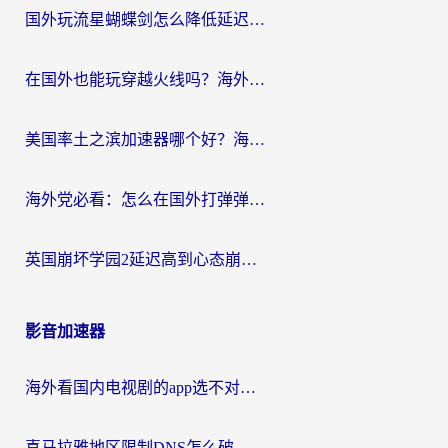
国外玩流星蝴蝶剑怎么降低延迟？海外党必看的加速秘籍（含欧洲鸣潮&彩虹岛优化攻略）
在国外也能玩穿越火线吗？海外玩家国服游戏畅玩终极指南
美国率土之滨加速器哪个好？海外党国服游戏畅玩终极指南（附多游戏解决方案）
海外党必看：怎么在国外打弹弹堂不卡？番茄加速器亲测指南
英国崩坏学园2延迟高到心态崩？海外党国服游戏加速终极指南
影音加速器
海外看国内电视剧的app选不对？这份回国加速器避坑指南帮你流畅追剧
喜马拉雅地区限制DNS怎么破？海外党听国内音乐听书的终极解决方案