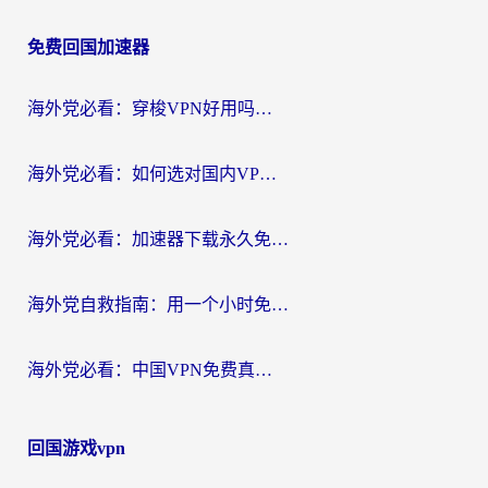
章
免费回国加速器
导
航
海外党必看：穿梭VPN好用吗？和云帆VPN对比哪个回国效果更好？附真实测评+避坑指南
海外党必看：如何选对国内VPN，实现无缝访问国内资源？
海外党必看：加速器下载永久免费版真的存在吗？教你无缝访问国内资源的正确姿势
海外党自救指南：用一个小时免费加速器，轻松打破国内资源访问壁垒？
海外党必看：中国VPN免费真的靠谱吗？手把手教你选对回国加速器
回国游戏vpn