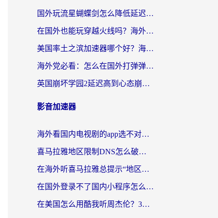
国外玩流星蝴蝶剑怎么降低延迟？海外党必看的加速秘籍（含欧洲鸣潮&彩虹岛优化攻略）
在国外也能玩穿越火线吗？海外玩家国服游戏畅玩终极指南
美国率土之滨加速器哪个好？海外党国服游戏畅玩终极指南（附多游戏解决方案）
海外党必看：怎么在国外打弹弹堂不卡？番茄加速器亲测指南
英国崩坏学园2延迟高到心态崩？海外党国服游戏加速终极指南
影音加速器
海外看国内电视剧的app选不对？这份回国加速器避坑指南帮你流畅追剧
喜马拉雅地区限制DNS怎么破？海外党听国内音乐听书的终极解决方案
在海外听喜马拉雅总提示“地区限制”？3步轻松解除+听国内音乐全攻略
在国外登录不了国内小程序怎么办？选对回国加速器，轻松解锁国内资源
在美国怎么用酷我听周杰伦？3步搞定海外听歌难题