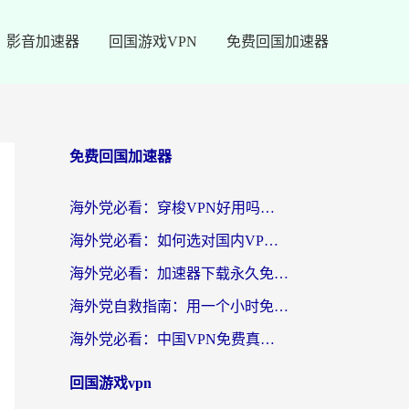
影音加速器
回国游戏VPN
免费回国加速器
免费回国加速器
海外党必看：穿梭VPN好用吗？和云帆VPN对比哪个回国效果更好？附真实测评+避坑指南
海外党必看：如何选对国内VPN，实现无缝访问国内资源？
海外党必看：加速器下载永久免费版真的存在吗？教你无缝访问国内资源的正确姿势
海外党自救指南：用一个小时免费加速器，轻松打破国内资源访问壁垒？
海外党必看：中国VPN免费真的靠谱吗？手把手教你选对回国加速器
回国游戏vpn