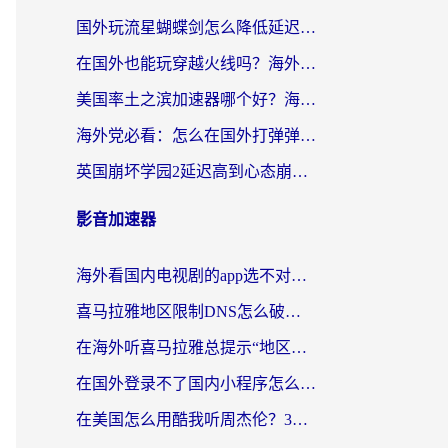
国外玩流星蝴蝶剑怎么降低延迟？海外党必看的加速秘籍（含欧洲鸣潮&彩虹岛优化攻略）
在国外也能玩穿越火线吗？海外玩家国服游戏畅玩终极指南
美国率土之滨加速器哪个好？海外党国服游戏畅玩终极指南（附多游戏解决方案）
海外党必看：怎么在国外打弹弹堂不卡？番茄加速器亲测指南
英国崩坏学园2延迟高到心态崩？海外党国服游戏加速终极指南
影音加速器
海外看国内电视剧的app选不对？这份回国加速器避坑指南帮你流畅追剧
喜马拉雅地区限制DNS怎么破？海外党听国内音乐听书的终极解决方案
在海外听喜马拉雅总提示“地区限制”？3步轻松解除+听国内音乐全攻略
在国外登录不了国内小程序怎么办？选对回国加速器，轻松解锁国内资源
在美国怎么用酷我听周杰伦？3步搞定海外听歌难题