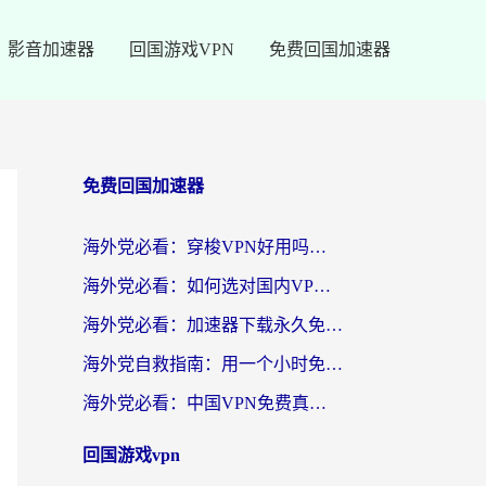
影音加速器
回国游戏VPN
免费回国加速器
免费回国加速器
海外党必看：穿梭VPN好用吗？和云帆VPN对比哪个回国效果更好？附真实测评+避坑指南
海外党必看：如何选对国内VPN，实现无缝访问国内资源？
海外党必看：加速器下载永久免费版真的存在吗？教你无缝访问国内资源的正确姿势
海外党自救指南：用一个小时免费加速器，轻松打破国内资源访问壁垒？
海外党必看：中国VPN免费真的靠谱吗？手把手教你选对回国加速器
回国游戏vpn