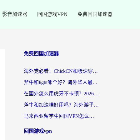
影音加速器
回国游戏VPN
免费回国加速器
免费回国加速器
海外党必看：ChickCN和极速穿梭VPN好用吗？3招教你选对回国加速器无缝刷国内资源
斧牛和light哪个好？海外华人最关心的回国加速器选择难题，一篇讲透
在国外怎么用虎牙不卡顿？2026海外华人亲测有效的回国加速器选择指南
斧牛和加速喵好用吗？海外游子的真实选择困境
马来西亚留学生回国VPN怎么选？3个避坑点+1款实测好用的加速器推荐
回国游戏vpn