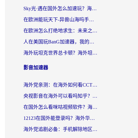
Sky光·遇在国外怎么加速玩？海外党亲测有效的国服游戏加速指南
在欧洲能玩天下-异兽山海吗手游？海外玩家的加速器生存指南
在欧洲怎么打绝地求生：未来之役不卡？留学生亲测的加速器避坑指南
人在美国玩BanG加速器，我的延迟终于绿了
海外玩坦克世界总卡顿？海外坦克世界加速器有哪些？实测好用的选择在这里
影音加速器
海外党亲测：在海外如何看CCTV？告别“仅限大陆播放”的实用指南
央视影音在海外可以看吗知乎？留学生亲测：3步解决地域限制+追剧自由
在国外怎么看咪咕视频软件？海外党亲测有效的回国加速方案
12123在国外能登录吗？海外华人必看的回国加速实用指南
海外党追剧必备：手机解除地区限制app怎么选？解决央视视频&国内剧地区限制全指南