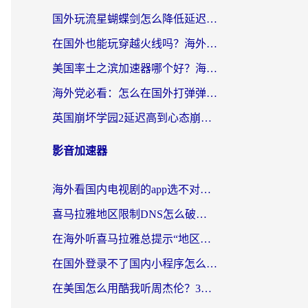
国外玩流星蝴蝶剑怎么降低延迟？海外党必看的加速秘籍（含欧洲鸣潮&彩虹岛优化攻略）
在国外也能玩穿越火线吗？海外玩家国服游戏畅玩终极指南
美国率土之滨加速器哪个好？海外党国服游戏畅玩终极指南（附多游戏解决方案）
海外党必看：怎么在国外打弹弹堂不卡？番茄加速器亲测指南
英国崩坏学园2延迟高到心态崩？海外党国服游戏加速终极指南
影音加速器
海外看国内电视剧的app选不对？这份回国加速器避坑指南帮你流畅追剧
喜马拉雅地区限制DNS怎么破？海外党听国内音乐听书的终极解决方案
在海外听喜马拉雅总提示“地区限制”？3步轻松解除+听国内音乐全攻略
在国外登录不了国内小程序怎么办？选对回国加速器，轻松解锁国内资源
在美国怎么用酷我听周杰伦？3步搞定海外听歌难题