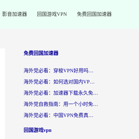
影音加速器
回国游戏VPN
免费回国加速器
免费回国加速器
海外党必看：穿梭VPN好用吗？和云帆VPN对比哪个回国效果更好？附真实测评+避坑指南
海外党必看：如何选对国内VPN，实现无缝访问国内资源？
海外党必看：加速器下载永久免费版真的存在吗？教你无缝访问国内资源的正确姿势
海外党自救指南：用一个小时免费加速器，轻松打破国内资源访问壁垒？
海外党必看：中国VPN免费真的靠谱吗？手把手教你选对回国加速器
回国游戏vpn