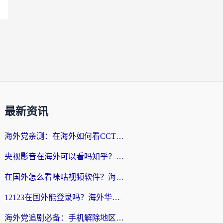
最新资讯
海外党亲测：在海外如何看CCTV？告别“仅限大陆播放”的实用指南
央视影音在海外可以看吗知乎？留学生亲测：3步解决地域限制+追剧自由
在国外怎么看咪咕视频软件？海外党亲测有效的回国加速方案
12123在国外能登录吗？海外华人必看的回国加速实用指南
海外党追剧必备：手机解除地区限制app怎么选？解决央视视频&国内剧地区限制全指南