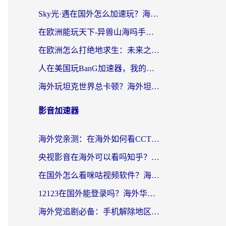
Sky光·遇在国外怎么加速玩？海外党亲测有效的国服游戏加速指南
在欧洲能玩天下-异兽山海吗手游？海外玩家的加速器生存指南
在欧洲怎么打绝地求生：未来之役不卡？留学生亲测的加速器避坑指南
人在美国玩BanG加速器，我的延迟终于绿了
海外玩坦克世界总卡顿？海外坦克世界加速器有哪些？实测好用的选择在这里
影音加速器
海外党亲测：在海外如何看CCTV？告别“仅限大陆播放”的实用指南
央视影音在海外可以看吗知乎？留学生亲测：3步解决地域限制+追剧自由
在国外怎么看咪咕视频软件？海外党亲测有效的回国加速方案
12123在国外能登录吗？海外华人必看的回国加速实用指南
海外党追剧必备：手机解除地区限制app怎么选？解决央视视频&国内剧地区限制全指南