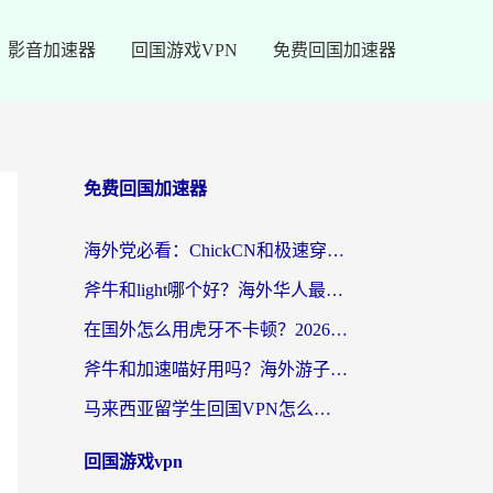
影音加速器
回国游戏VPN
免费回国加速器
免费回国加速器
海外党必看：ChickCN和极速穿梭VPN好用吗？3招教你选对回国加速器无缝刷国内资源
斧牛和light哪个好？海外华人最关心的回国加速器选择难题，一篇讲透
在国外怎么用虎牙不卡顿？2026海外华人亲测有效的回国加速器选择指南
斧牛和加速喵好用吗？海外游子的真实选择困境
马来西亚留学生回国VPN怎么选？3个避坑点+1款实测好用的加速器推荐
回国游戏vpn