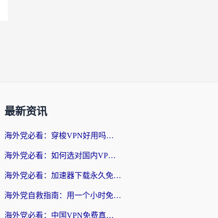
最新资讯
海外党必看：穿梭VPN好用吗？和云帆VPN对比哪个回国效果更好？附真实测评+避坑指南
海外党必看：如何选对国内VPN，实现无缝访问国内资源？
海外党必看：加速器下载永久免费版真的存在吗？教你无缝访问国内资源的正确姿势
海外党自救指南：用一个小时免费加速器，轻松打破国内资源访问壁垒？
海外党必看：中国VPN免费真的靠谱吗？手把手教你选对回国加速器