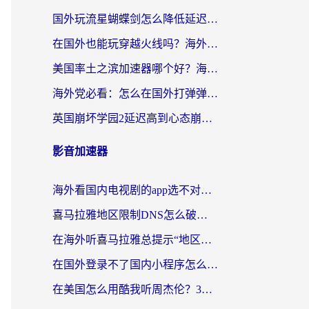
国外玩流星蝴蝶剑怎么降低延迟？海外党必看的加速秘籍（含欧洲鸣潮&彩虹岛优化攻略）
在国外也能玩穿越火线吗？海外玩家国服游戏畅玩终极指南
美国率土之滨加速器哪个好？海外党国服游戏畅玩终极指南（附多游戏解决方案）
海外党必看：怎么在国外打弹弹堂不卡？番茄加速器亲测指南
英国崩坏学园2延迟高到心态崩？海外党国服游戏加速终极指南
影音加速器
海外看国内电视剧的app选不对？这份回国加速器避坑指南帮你流畅追剧
喜马拉雅地区限制DNS怎么破？海外党听国内音乐听书的终极解决方案
在海外听喜马拉雅总提示“地区限制”？3步轻松解除+听国内音乐全攻略
在国外登录不了国内小程序怎么办？选对回国加速器，轻松解锁国内资源
在美国怎么用酷我听周杰伦？3步搞定海外听歌难题