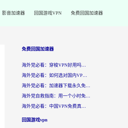
影音加速器
回国游戏VPN
免费回国加速器
免费回国加速器
海外党必看：穿梭VPN好用吗？和云帆VPN对比哪个回国效果更好？附真实测评+避坑指南
海外党必看：如何选对国内VPN，实现无缝访问国内资源？
海外党必看：加速器下载永久免费版真的存在吗？教你无缝访问国内资源的正确姿势
海外党自救指南：用一个小时免费加速器，轻松打破国内资源访问壁垒？
海外党必看：中国VPN免费真的靠谱吗？手把手教你选对回国加速器
回国游戏vpn