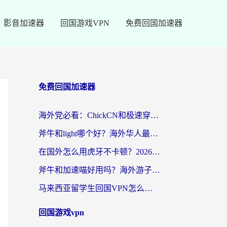
影音加速器
回国游戏VPN
免费回国加速器
免费回国加速器
海外党必看：ChickCN和极速穿梭VPN好用吗？3招教你选对回国加速器无缝刷国内资源
斧牛和light哪个好？海外华人最关心的回国加速器选择难题，一篇讲透
在国外怎么用虎牙不卡顿？2026海外华人亲测有效的回国加速器选择指南
斧牛和加速喵好用吗？海外游子的真实选择困境
马来西亚留学生回国VPN怎么选？3个避坑点+1款实测好用的加速器推荐
回国游戏vpn