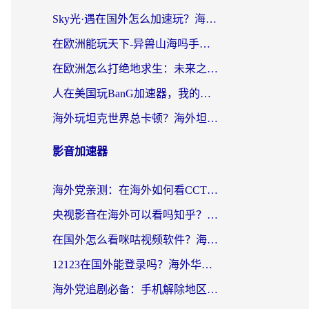
Sky光·遇在国外怎么加速玩？海外党亲测有效的国服游戏加速指南
在欧洲能玩天下-异兽山海吗手游？海外玩家的加速器生存指南
在欧洲怎么打绝地求生：未来之役不卡？留学生亲测的加速器避坑指南
人在美国玩BanG加速器，我的延迟终于绿了
海外玩坦克世界总卡顿？海外坦克世界加速器有哪些？实测好用的选择在这里
影音加速器
海外党亲测：在海外如何看CCTV？告别“仅限大陆播放”的实用指南
央视影音在海外可以看吗知乎？留学生亲测：3步解决地域限制+追剧自由
在国外怎么看咪咕视频软件？海外党亲测有效的回国加速方案
12123在国外能登录吗？海外华人必看的回国加速实用指南
海外党追剧必备：手机解除地区限制app怎么选？解决央视视频&国内剧地区限制全指南