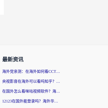
最新资讯
海外党亲测：在海外如何看CCTV？告别“仅限大陆播放”的实用指南
央视影音在海外可以看吗知乎？留学生亲测：3步解决地域限制+追剧自由
在国外怎么看咪咕视频软件？海外党亲测有效的回国加速方案
12123在国外能登录吗？海外华人必看的回国加速实用指南