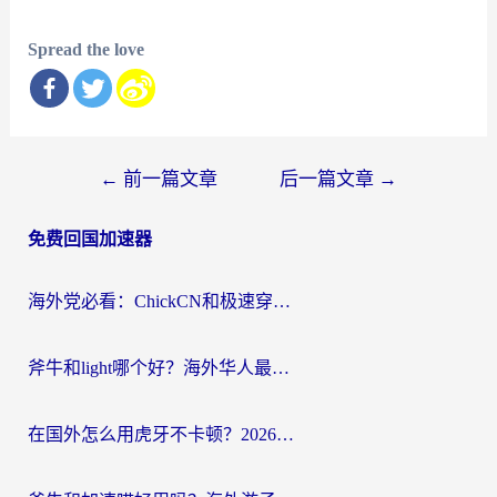
Spread the love
文
←
前一篇文章
后一篇文章
→
章
免费回国加速器
导
航
海外党必看：ChickCN和极速穿梭VPN好用吗？3招教你选对回国加速器无缝刷国内资源
斧牛和light哪个好？海外华人最关心的回国加速器选择难题，一篇讲透
在国外怎么用虎牙不卡顿？2026海外华人亲测有效的回国加速器选择指南