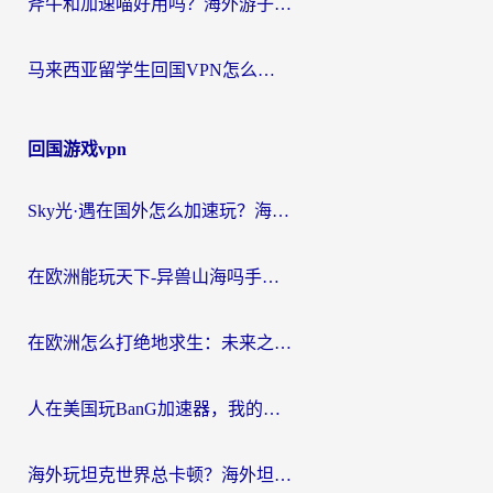
斧牛和加速喵好用吗？海外游子的真实选择困境
马来西亚留学生回国VPN怎么选？3个避坑点+1款实测好用的加速器推荐
回国游戏vpn
Sky光·遇在国外怎么加速玩？海外党亲测有效的国服游戏加速指南
在欧洲能玩天下-异兽山海吗手游？海外玩家的加速器生存指南
在欧洲怎么打绝地求生：未来之役不卡？留学生亲测的加速器避坑指南
人在美国玩BanG加速器，我的延迟终于绿了
海外玩坦克世界总卡顿？海外坦克世界加速器有哪些？实测好用的选择在这里