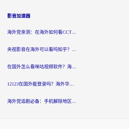
影音加速器
海外党亲测：在海外如何看CCTV？告别“仅限大陆播放”的实用指南
央视影音在海外可以看吗知乎？留学生亲测：3步解决地域限制+追剧自由
在国外怎么看咪咕视频软件？海外党亲测有效的回国加速方案
12123在国外能登录吗？海外华人必看的回国加速实用指南
海外党追剧必备：手机解除地区限制app怎么选？解决央视视频&国内剧地区限制全指南