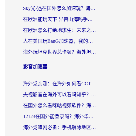
Sky光·遇在国外怎么加速玩？海外党亲测有效的国服游戏加速指南
在欧洲能玩天下-异兽山海吗手游？海外玩家的加速器生存指南
在欧洲怎么打绝地求生：未来之役不卡？留学生亲测的加速器避坑指南
人在美国玩BanG加速器，我的延迟终于绿了
海外玩坦克世界总卡顿？海外坦克世界加速器有哪些？实测好用的选择在这里
影音加速器
海外党亲测：在海外如何看CCTV？告别“仅限大陆播放”的实用指南
央视影音在海外可以看吗知乎？留学生亲测：3步解决地域限制+追剧自由
在国外怎么看咪咕视频软件？海外党亲测有效的回国加速方案
12123在国外能登录吗？海外华人必看的回国加速实用指南
海外党追剧必备：手机解除地区限制app怎么选？解决央视视频&国内剧地区限制全指南