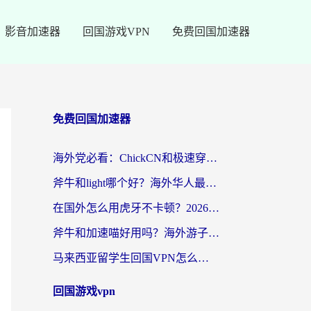
影音加速器
回国游戏VPN
免费回国加速器
免费回国加速器
海外党必看：ChickCN和极速穿梭VPN好用吗？3招教你选对回国加速器无缝刷国内资源
斧牛和light哪个好？海外华人最关心的回国加速器选择难题，一篇讲透
在国外怎么用虎牙不卡顿？2026海外华人亲测有效的回国加速器选择指南
斧牛和加速喵好用吗？海外游子的真实选择困境
马来西亚留学生回国VPN怎么选？3个避坑点+1款实测好用的加速器推荐
回国游戏vpn