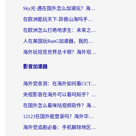
Sky光·遇在国外怎么加速玩？海外党亲测有效的国服游戏加速指南
在欧洲能玩天下-异兽山海吗手游？海外玩家的加速器生存指南
在欧洲怎么打绝地求生：未来之役不卡？留学生亲测的加速器避坑指南
人在美国玩BanG加速器，我的延迟终于绿了
海外玩坦克世界总卡顿？海外坦克世界加速器有哪些？实测好用的选择在这里
影音加速器
海外党亲测：在海外如何看CCTV？告别“仅限大陆播放”的实用指南
央视影音在海外可以看吗知乎？留学生亲测：3步解决地域限制+追剧自由
在国外怎么看咪咕视频软件？海外党亲测有效的回国加速方案
12123在国外能登录吗？海外华人必看的回国加速实用指南
海外党追剧必备：手机解除地区限制app怎么选？解决央视视频&国内剧地区限制全指南