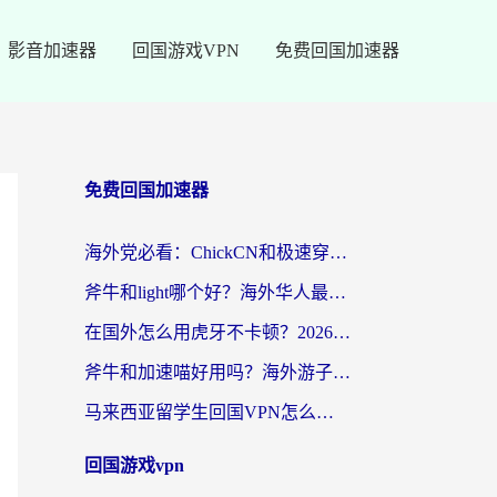
影音加速器
回国游戏VPN
免费回国加速器
免费回国加速器
海外党必看：ChickCN和极速穿梭VPN好用吗？3招教你选对回国加速器无缝刷国内资源
斧牛和light哪个好？海外华人最关心的回国加速器选择难题，一篇讲透
在国外怎么用虎牙不卡顿？2026海外华人亲测有效的回国加速器选择指南
斧牛和加速喵好用吗？海外游子的真实选择困境
马来西亚留学生回国VPN怎么选？3个避坑点+1款实测好用的加速器推荐
回国游戏vpn