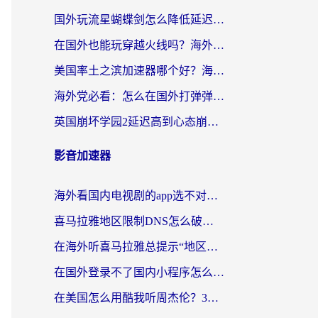
国外玩流星蝴蝶剑怎么降低延迟？海外党必看的加速秘籍（含欧洲鸣潮&彩虹岛优化攻略）
在国外也能玩穿越火线吗？海外玩家国服游戏畅玩终极指南
美国率土之滨加速器哪个好？海外党国服游戏畅玩终极指南（附多游戏解决方案）
海外党必看：怎么在国外打弹弹堂不卡？番茄加速器亲测指南
英国崩坏学园2延迟高到心态崩？海外党国服游戏加速终极指南
影音加速器
海外看国内电视剧的app选不对？这份回国加速器避坑指南帮你流畅追剧
喜马拉雅地区限制DNS怎么破？海外党听国内音乐听书的终极解决方案
在海外听喜马拉雅总提示“地区限制”？3步轻松解除+听国内音乐全攻略
在国外登录不了国内小程序怎么办？选对回国加速器，轻松解锁国内资源
在美国怎么用酷我听周杰伦？3步搞定海外听歌难题