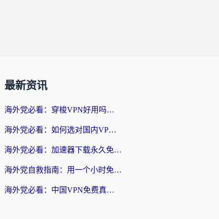
最新资讯
海外党必看：穿梭VPN好用吗？和云帆VPN对比哪个回国效果更好？附真实测评+避坑指南
海外党必看：如何选对国内VPN，实现无缝访问国内资源？
海外党必看：加速器下载永久免费版真的存在吗？教你无缝访问国内资源的正确姿势
海外党自救指南：用一个小时免费加速器，轻松打破国内资源访问壁垒？
海外党必看：中国VPN免费真的靠谱吗？手把手教你选对回国加速器