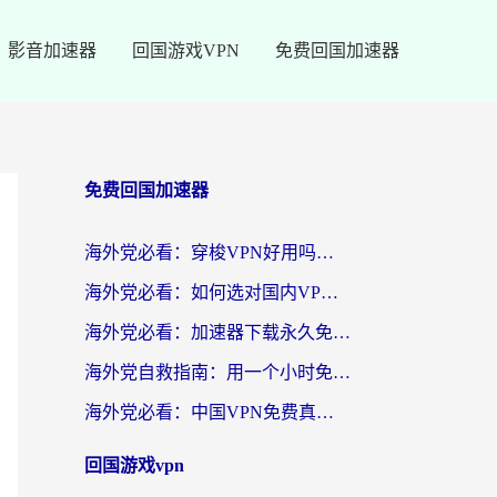
影音加速器
回国游戏VPN
免费回国加速器
免费回国加速器
海外党必看：穿梭VPN好用吗？和云帆VPN对比哪个回国效果更好？附真实测评+避坑指南
海外党必看：如何选对国内VPN，实现无缝访问国内资源？
海外党必看：加速器下载永久免费版真的存在吗？教你无缝访问国内资源的正确姿势
海外党自救指南：用一个小时免费加速器，轻松打破国内资源访问壁垒？
海外党必看：中国VPN免费真的靠谱吗？手把手教你选对回国加速器
回国游戏vpn