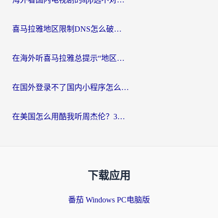
喜马拉雅地区限制DNS怎么破？海外党听国内音乐听书的终极解决方案
在海外听喜马拉雅总提示“地区限制”？3步轻松解除+听国内音乐全攻略
在国外登录不了国内小程序怎么办？选对回国加速器，轻松解锁国内资源
在美国怎么用酷我听周杰伦？3步搞定海外听歌难题
下载应用
番茄 Windows PC电脑版