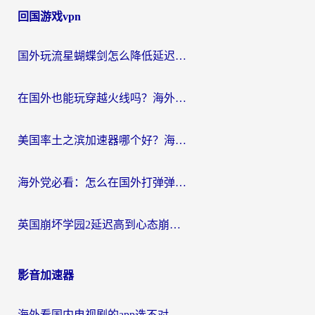
回国游戏vpn
国外玩流星蝴蝶剑怎么降低延迟？海外党必看的加速秘籍（含欧洲鸣潮&彩虹岛优化攻略）
在国外也能玩穿越火线吗？海外玩家国服游戏畅玩终极指南
美国率土之滨加速器哪个好？海外党国服游戏畅玩终极指南（附多游戏解决方案）
海外党必看：怎么在国外打弹弹堂不卡？番茄加速器亲测指南
英国崩坏学园2延迟高到心态崩？海外党国服游戏加速终极指南
影音加速器
海外看国内电视剧的app选不对？这份回国加速器避坑指南帮你流畅追剧