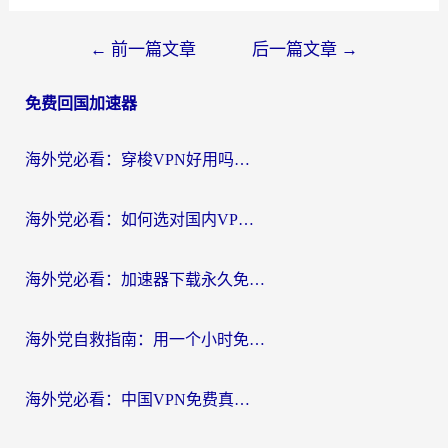
文
←
前一篇文章
后一篇文章
→
章
免费回国加速器
导
航
海外党必看：穿梭VPN好用吗？和云帆VPN对比哪个回国效果更好？附真实测评+避坑指南
海外党必看：如何选对国内VPN，实现无缝访问国内资源？
海外党必看：加速器下载永久免费版真的存在吗？教你无缝访问国内资源的正确姿势
海外党自救指南：用一个小时免费加速器，轻松打破国内资源访问壁垒？
海外党必看：中国VPN免费真的靠谱吗？手把手教你选对回国加速器