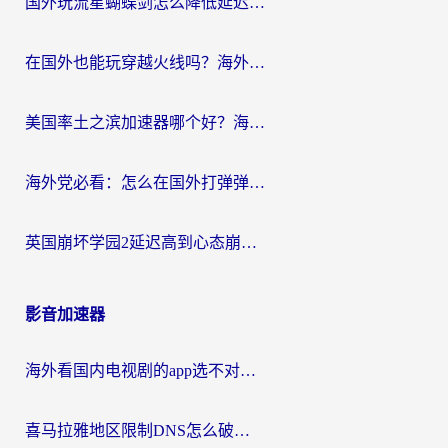
国外玩流星蝴蝶剑怎么降低延迟？海外党必看的加速秘籍（含欧洲鸣潮&彩虹岛优化攻略）
在国外也能玩穿越火线吗？海外玩家国服游戏畅玩终极指南
美国率土之滨加速器哪个好？海外党国服游戏畅玩终极指南（附多游戏解决方案）
海外党必看：怎么在国外打弹弹堂不卡？番茄加速器亲测指南
英国崩坏学园2延迟高到心态崩？海外党国服游戏加速终极指南
影音加速器
海外看国内电视剧的app选不对？这份回国加速器避坑指南帮你流畅追剧
喜马拉雅地区限制DNS怎么破？海外党听国内音乐听书的终极解决方案