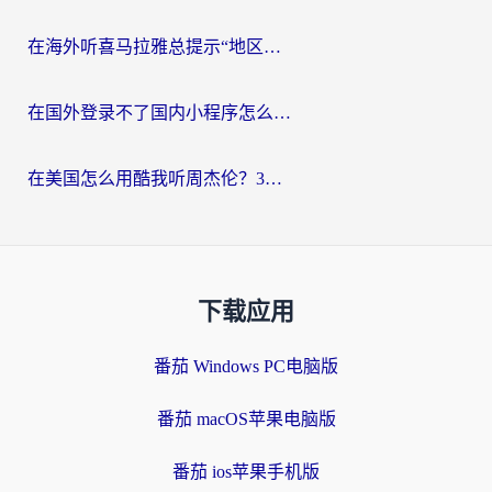
在海外听喜马拉雅总提示“地区限制”？3步轻松解除+听国内音乐全攻略
在国外登录不了国内小程序怎么办？选对回国加速器，轻松解锁国内资源
在美国怎么用酷我听周杰伦？3步搞定海外听歌难题
下载应用
番茄 Windows PC电脑版
番茄 macOS苹果电脑版
番茄 ios苹果手机版