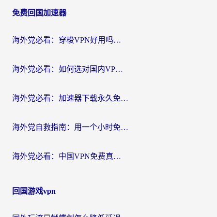
章
免费回国加速器
导
航
海外党必看：穿梭VPN好用吗？和云帆VPN对比哪个回国效果更好？附真实测评+避坑指南
海外党必看：如何选对国内VPN，实现无缝访问国内资源？
海外党必看：加速器下载永久免费版真的存在吗？教你无缝访问国内资源的正确姿势
海外党自救指南：用一个小时免费加速器，轻松打破国内资源访问壁垒？
海外党必看：中国VPN免费真的靠谱吗？手把手教你选对回国加速器
回国游戏vpn