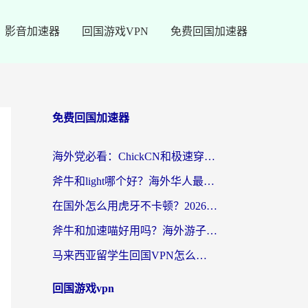
影音加速器
回国游戏VPN
免费回国加速器
免费回国加速器
海外党必看：ChickCN和极速穿梭VPN好用吗？3招教你选对回国加速器无缝刷国内资源
斧牛和light哪个好？海外华人最关心的回国加速器选择难题，一篇讲透
在国外怎么用虎牙不卡顿？2026海外华人亲测有效的回国加速器选择指南
斧牛和加速喵好用吗？海外游子的真实选择困境
马来西亚留学生回国VPN怎么选？3个避坑点+1款实测好用的加速器推荐
回国游戏vpn