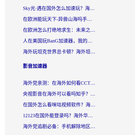
Sky光·遇在国外怎么加速玩？海外党亲测有效的国服游戏加速指南
在欧洲能玩天下-异兽山海吗手游？海外玩家的加速器生存指南
在欧洲怎么打绝地求生：未来之役不卡？留学生亲测的加速器避坑指南
人在美国玩BanG加速器，我的延迟终于绿了
海外玩坦克世界总卡顿？海外坦克世界加速器有哪些？实测好用的选择在这里
影音加速器
海外党亲测：在海外如何看CCTV？告别“仅限大陆播放”的实用指南
央视影音在海外可以看吗知乎？留学生亲测：3步解决地域限制+追剧自由
在国外怎么看咪咕视频软件？海外党亲测有效的回国加速方案
12123在国外能登录吗？海外华人必看的回国加速实用指南
海外党追剧必备：手机解除地区限制app怎么选？解决央视视频&国内剧地区限制全指南