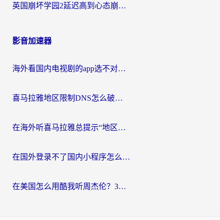
英国崩坏学园2延迟高到心态崩？海外党国服游戏加速终极指南
影音加速器
海外看国内电视剧的app选不对？这份回国加速器避坑指南帮你流畅追剧
喜马拉雅地区限制DNS怎么破？海外党听国内音乐听书的终极解决方案
在海外听喜马拉雅总提示“地区限制”？3步轻松解除+听国内音乐全攻略
在国外登录不了国内小程序怎么办？选对回国加速器，轻松解锁国内资源
在美国怎么用酷我听周杰伦？3步搞定海外听歌难题