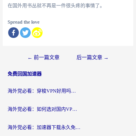
在国外用书丛就不再是一件很头疼的事情了。
Spread the love
文
←
前一篇文章
后一篇文章
→
章
免费回国加速器
导
航
海外党必看：穿梭VPN好用吗？和云帆VPN对比哪个回国效果更好？附真实测评+避坑指南
海外党必看：如何选对国内VPN，实现无缝访问国内资源？
海外党必看：加速器下载永久免费版真的存在吗？教你无缝访问国内资源的正确姿势