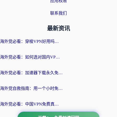
应用权限
联系我们
最新资讯
海外党必看：穿梭VPN好用吗？和云帆VPN对比哪个回国效果更好？附真实测评+避坑指南
海外党必看：如何选对国内VPN，实现无缝访问国内资源？
海外党必看：加速器下载永久免费版真的存在吗？教你无缝访问国内资源的正确姿势
海外党自救指南：用一个小时免费加速器，轻松打破国内资源访问壁垒？
海外党必看：中国VPN免费真的靠谱吗？手把手教你选对回国加速器