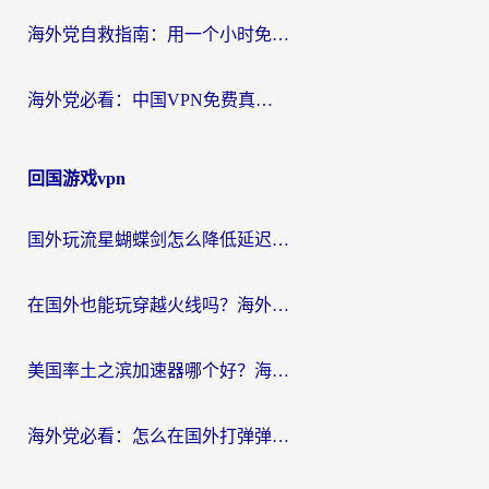
海外党自救指南：用一个小时免费加速器，轻松打破国内资源访问壁垒？
海外党必看：中国VPN免费真的靠谱吗？手把手教你选对回国加速器
回国游戏vpn
国外玩流星蝴蝶剑怎么降低延迟？海外党必看的加速秘籍（含欧洲鸣潮&彩虹岛优化攻略）
在国外也能玩穿越火线吗？海外玩家国服游戏畅玩终极指南
美国率土之滨加速器哪个好？海外党国服游戏畅玩终极指南（附多游戏解决方案）
海外党必看：怎么在国外打弹弹堂不卡？番茄加速器亲测指南