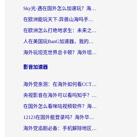
Sky光·遇在国外怎么加速玩？海外党亲测有效的国服游戏加速指南
在欧洲能玩天下-异兽山海吗手游？海外玩家的加速器生存指南
在欧洲怎么打绝地求生：未来之役不卡？留学生亲测的加速器避坑指南
人在美国玩BanG加速器，我的延迟终于绿了
海外玩坦克世界总卡顿？海外坦克世界加速器有哪些？实测好用的选择在这里
影音加速器
海外党亲测：在海外如何看CCTV？告别“仅限大陆播放”的实用指南
央视影音在海外可以看吗知乎？留学生亲测：3步解决地域限制+追剧自由
在国外怎么看咪咕视频软件？海外党亲测有效的回国加速方案
12123在国外能登录吗？海外华人必看的回国加速实用指南
海外党追剧必备：手机解除地区限制app怎么选？解决央视视频&国内剧地区限制全指南