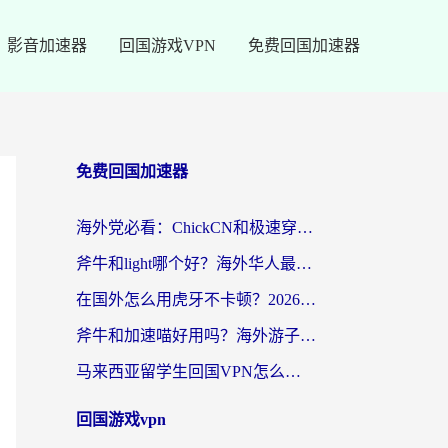
影音加速器
回国游戏VPN
免费回国加速器
免费回国加速器
海外党必看：ChickCN和极速穿梭VPN好用吗？3招教你选对回国加速器无缝刷国内资源
斧牛和light哪个好？海外华人最关心的回国加速器选择难题，一篇讲透
在国外怎么用虎牙不卡顿？2026海外华人亲测有效的回国加速器选择指南
斧牛和加速喵好用吗？海外游子的真实选择困境
马来西亚留学生回国VPN怎么选？3个避坑点+1款实测好用的加速器推荐
回国游戏vpn