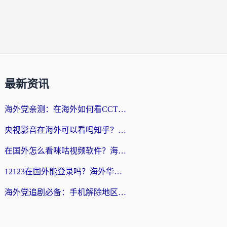
最新资讯
海外党亲测：在海外如何看CCTV？告别“仅限大陆播放”的实用指南
央视影音在海外可以看吗知乎？留学生亲测：3步解决地域限制+追剧自由
在国外怎么看咪咕视频软件？海外党亲测有效的回国加速方案
12123在国外能登录吗？海外华人必看的回国加速实用指南
海外党追剧必备：手机解除地区限制app怎么选？解决央视视频&国内剧地区限制全指南