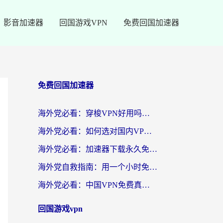
影音加速器
回国游戏VPN
免费回国加速器
免费回国加速器
海外党必看：穿梭VPN好用吗？和云帆VPN对比哪个回国效果更好？附真实测评+避坑指南
海外党必看：如何选对国内VPN，实现无缝访问国内资源？
海外党必看：加速器下载永久免费版真的存在吗？教你无缝访问国内资源的正确姿势
海外党自救指南：用一个小时免费加速器，轻松打破国内资源访问壁垒？
海外党必看：中国VPN免费真的靠谱吗？手把手教你选对回国加速器
回国游戏vpn