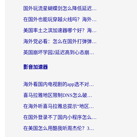
国外玩流星蝴蝶剑怎么降低延迟？海外党必看的加速秘籍（含欧洲鸣潮&彩虹岛优化攻略）
在国外也能玩穿越火线吗？海外玩家国服游戏畅玩终极指南
美国率土之滨加速器哪个好？海外党国服游戏畅玩终极指南（附多游戏解决方案）
海外党必看：怎么在国外打弹弹堂不卡？番茄加速器亲测指南
英国崩坏学园2延迟高到心态崩？海外党国服游戏加速终极指南
影音加速器
海外看国内电视剧的app选不对？这份回国加速器避坑指南帮你流畅追剧
喜马拉雅地区限制DNS怎么破？海外党听国内音乐听书的终极解决方案
在海外听喜马拉雅总提示“地区限制”？3步轻松解除+听国内音乐全攻略
在国外登录不了国内小程序怎么办？选对回国加速器，轻松解锁国内资源
在美国怎么用酷我听周杰伦？3步搞定海外听歌难题