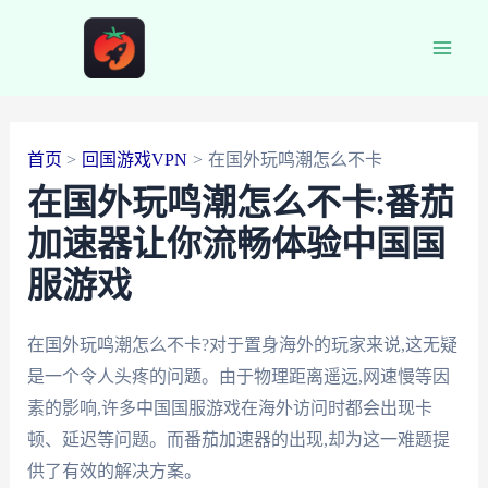
跳
至
Main
内
容
Men
首页
回国游戏VPN
在国外玩鸣潮怎么不卡
在国外玩鸣潮怎么不卡:番茄
加速器让你流畅体验中国国
服游戏
在国外玩鸣潮怎么不卡?对于置身海外的玩家来说,这无疑
是一个令人头疼的问题。由于物理距离遥远,网速慢等因
素的影响,许多中国国服游戏在海外访问时都会出现卡
顿、延迟等问题。而番茄加速器的出现,却为这一难题提
供了有效的解决方案。