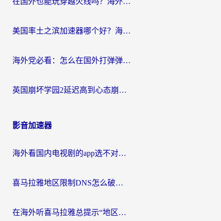
在国外也能玩穿越火线吗？海外玩家国服游戏畅玩终极指南
美国率土之滨加速器哪个好？海外党国服游戏畅玩终极指南（附多游戏解决方案）
海外党必看：怎么在国外打弹弹堂不卡？番茄加速器亲测指南
英国崩坏学园2延迟高到心态崩？海外党国服游戏加速终极指南
影音加速器
海外看国内电视剧的app选不对？这份回国加速器避坑指南帮你流畅追剧
喜马拉雅地区限制DNS怎么破？海外党听国内音乐听书的终极解决方案
在海外听喜马拉雅总提示“地区限制”？3步轻松解除+听国内音乐全攻略