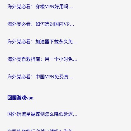
海外党必看：穿梭VPN好用吗？和云帆VPN对比哪个回国效果更好？附真实测评+避坑指南
海外党必看：如何选对国内VPN，实现无缝访问国内资源？
海外党必看：加速器下载永久免费版真的存在吗？教你无缝访问国内资源的正确姿势
海外党自救指南：用一个小时免费加速器，轻松打破国内资源访问壁垒？
海外党必看：中国VPN免费真的靠谱吗？手把手教你选对回国加速器
回国游戏vpn
国外玩流星蝴蝶剑怎么降低延迟？海外党必看的加速秘籍（含欧洲鸣潮&彩虹岛优化攻略）