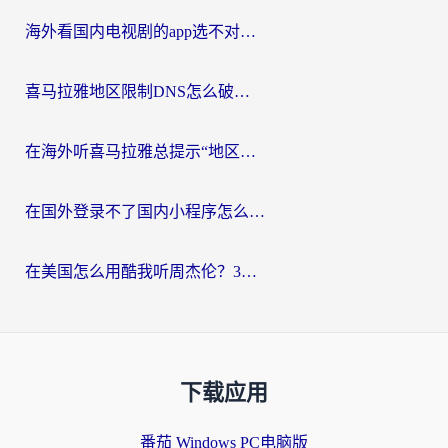
海外看国内电视剧的app选不对？这份回国加速器避坑指南帮你流畅追剧
喜马拉雅地区限制DNS怎么破？海外党听国内音乐听书的终极解决方案
在海外听喜马拉雅总提示“地区限制”？3步轻松解除+听国内音乐全攻略
在国外登录不了国内小程序怎么办？选对回国加速器，轻松解锁国内资源
在美国怎么用酷我听周杰伦？3步搞定海外听歌难题
下载应用
番茄 Windows PC电脑版