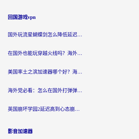
回国游戏vpn
国外玩流星蝴蝶剑怎么降低延迟？海外党必看的加速秘籍（含欧洲鸣潮&彩虹岛优化攻略）
在国外也能玩穿越火线吗？海外玩家国服游戏畅玩终极指南
美国率土之滨加速器哪个好？海外党国服游戏畅玩终极指南（附多游戏解决方案）
海外党必看：怎么在国外打弹弹堂不卡？番茄加速器亲测指南
英国崩坏学园2延迟高到心态崩？海外党国服游戏加速终极指南
影音加速器