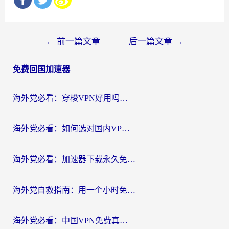
文
←
前一篇文章
后一篇文章
→
章
免费回国加速器
导
航
海外党必看：穿梭VPN好用吗？和云帆VPN对比哪个回国效果更好？附真实测评+避坑指南
海外党必看：如何选对国内VPN，实现无缝访问国内资源？
海外党必看：加速器下载永久免费版真的存在吗？教你无缝访问国内资源的正确姿势
海外党自救指南：用一个小时免费加速器，轻松打破国内资源访问壁垒？
海外党必看：中国VPN免费真的靠谱吗？手把手教你选对回国加速器