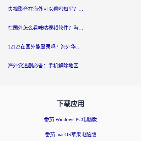
央视影音在海外可以看吗知乎？留学生亲测：3步解决地域限制+追剧自由
在国外怎么看咪咕视频软件？海外党亲测有效的回国加速方案
12123在国外能登录吗？海外华人必看的回国加速实用指南
海外党追剧必备：手机解除地区限制app怎么选？解决央视视频&国内剧地区限制全指南
下载应用
番茄 Windows PC电脑版
番茄 macOS苹果电脑版