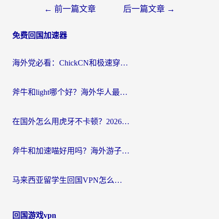
文
←
前一篇文章
后一篇文章
→
章
免费回国加速器
导
航
海外党必看：ChickCN和极速穿梭VPN好用吗？3招教你选对回国加速器无缝刷国内资源
斧牛和light哪个好？海外华人最关心的回国加速器选择难题，一篇讲透
在国外怎么用虎牙不卡顿？2026海外华人亲测有效的回国加速器选择指南
斧牛和加速喵好用吗？海外游子的真实选择困境
马来西亚留学生回国VPN怎么选？3个避坑点+1款实测好用的加速器推荐
回国游戏vpn