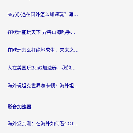
Sky光·遇在国外怎么加速玩？海外党亲测有效的国服游戏加速指南
在欧洲能玩天下-异兽山海吗手游？海外玩家的加速器生存指南
在欧洲怎么打绝地求生：未来之役不卡？留学生亲测的加速器避坑指南
人在美国玩BanG加速器，我的延迟终于绿了
海外玩坦克世界总卡顿？海外坦克世界加速器有哪些？实测好用的选择在这里
影音加速器
海外党亲测：在海外如何看CCTV？告别“仅限大陆播放”的实用指南