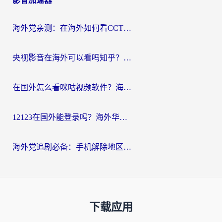
影音加速器
海外党亲测：在海外如何看CCTV？告别“仅限大陆播放”的实用指南
央视影音在海外可以看吗知乎？留学生亲测：3步解决地域限制+追剧自由
在国外怎么看咪咕视频软件？海外党亲测有效的回国加速方案
12123在国外能登录吗？海外华人必看的回国加速实用指南
海外党追剧必备：手机解除地区限制app怎么选？解决央视视频&国内剧地区限制全指南
下载应用