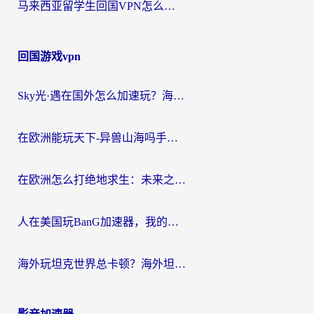
马来西亚留学生回国VPN怎么选？3个避坑点+1款实测好用的加速器推荐
回国游戏vpn
Sky光·遇在国外怎么加速玩？海外党亲测有效的国服游戏加速指南
在欧洲能玩天下-异兽山海吗手游？海外玩家的加速器生存指南
在欧洲怎么打绝地求生：未来之役不卡？留学生亲测的加速器避坑指南
人在美国玩BanG加速器，我的延迟终于绿了
海外玩坦克世界总卡顿？海外坦克世界加速器有哪些？实测好用的选择在这里