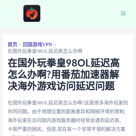
跳
至
Main
内
容
Men
首页
回国游戏VPN
在国外玩拳皇98OL延迟高怎么办啊
在国外玩拳皇98OL延迟高
怎么办啊?用番茄加速器解
决海外游戏访问延迟问题
在国外玩拳皇98OL延迟高怎么办啊?这是很多海外玩家的
共同问题。由于地理位置的距离差异和网络环境的限制,
海外玩家在访问国内游戏服务器时经常会遇到延迟高、
卡顿严重的困扰。但是,现在有一个非常不错的解决方案