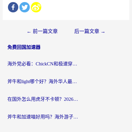
文
←
前一篇文章
后一篇文章
→
章
免费回国加速器
导
航
海外党必看：ChickCN和极速穿梭VPN好用吗？3招教你选对回国加速器无缝刷国内资源
斧牛和light哪个好？海外华人最关心的回国加速器选择难题，一篇讲透
在国外怎么用虎牙不卡顿？2026海外华人亲测有效的回国加速器选择指南
斧牛和加速喵好用吗？海外游子的真实选择困境