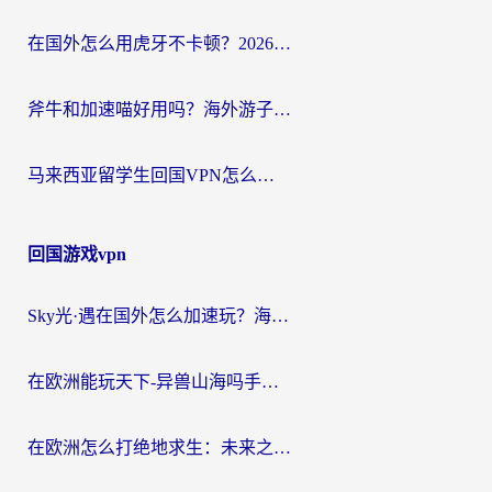
在国外怎么用虎牙不卡顿？2026海外华人亲测有效的回国加速器选择指南
斧牛和加速喵好用吗？海外游子的真实选择困境
马来西亚留学生回国VPN怎么选？3个避坑点+1款实测好用的加速器推荐
回国游戏vpn
Sky光·遇在国外怎么加速玩？海外党亲测有效的国服游戏加速指南
在欧洲能玩天下-异兽山海吗手游？海外玩家的加速器生存指南
在欧洲怎么打绝地求生：未来之役不卡？留学生亲测的加速器避坑指南