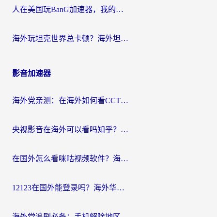
人在美国玩BanG加速器，我的延迟终于绿了
海外玩坦克世界总卡顿？海外坦克世界加速器有哪些？实测好用的选择在这里
影音加速器
海外党亲测：在海外如何看CCTV？告别“仅限大陆播放”的实用指南
央视影音在海外可以看吗知乎？留学生亲测：3步解决地域限制+追剧自由
在国外怎么看咪咕视频软件？海外党亲测有效的回国加速方案
12123在国外能登录吗？海外华人必看的回国加速实用指南
海外党追剧必备：手机解除地区限制app怎么选？解决央视视频&国内剧地区限制全指南