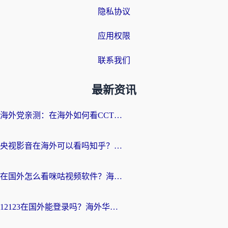
隐私协议
应用权限
联系我们
最新资讯
海外党亲测：在海外如何看CCTV？告别“仅限大陆播放”的实用指南
央视影音在海外可以看吗知乎？留学生亲测：3步解决地域限制+追剧自由
在国外怎么看咪咕视频软件？海外党亲测有效的回国加速方案
12123在国外能登录吗？海外华人必看的回国加速实用指南