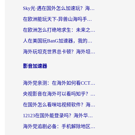
Sky光·遇在国外怎么加速玩？海外党亲测有效的国服游戏加速指南
在欧洲能玩天下-异兽山海吗手游？海外玩家的加速器生存指南
在欧洲怎么打绝地求生：未来之役不卡？留学生亲测的加速器避坑指南
人在美国玩BanG加速器，我的延迟终于绿了
海外玩坦克世界总卡顿？海外坦克世界加速器有哪些？实测好用的选择在这里
影音加速器
海外党亲测：在海外如何看CCTV？告别“仅限大陆播放”的实用指南
央视影音在海外可以看吗知乎？留学生亲测：3步解决地域限制+追剧自由
在国外怎么看咪咕视频软件？海外党亲测有效的回国加速方案
12123在国外能登录吗？海外华人必看的回国加速实用指南
海外党追剧必备：手机解除地区限制app怎么选？解决央视视频&国内剧地区限制全指南