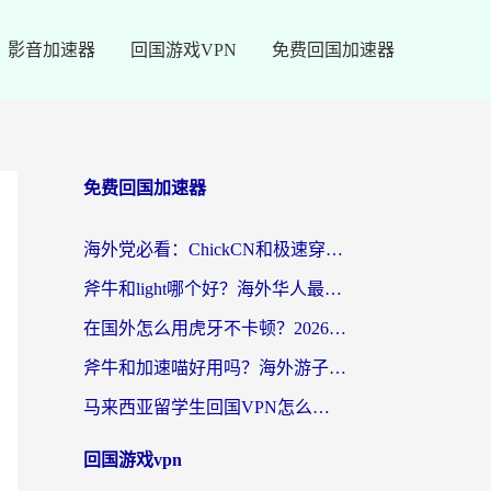
影音加速器
回国游戏VPN
免费回国加速器
免费回国加速器
海外党必看：ChickCN和极速穿梭VPN好用吗？3招教你选对回国加速器无缝刷国内资源
斧牛和light哪个好？海外华人最关心的回国加速器选择难题，一篇讲透
在国外怎么用虎牙不卡顿？2026海外华人亲测有效的回国加速器选择指南
斧牛和加速喵好用吗？海外游子的真实选择困境
马来西亚留学生回国VPN怎么选？3个避坑点+1款实测好用的加速器推荐
回国游戏vpn